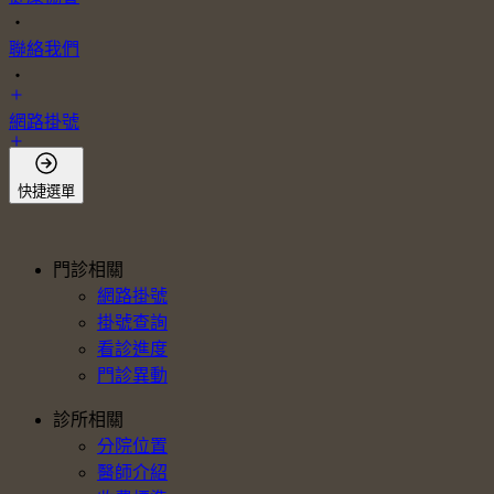
・
聯絡我們
・
網路掛號
會員登入
快捷選單
門診相關
網路掛號
掛號查詢
看診進度
門診異動
診所相關
分院位置
醫師介紹