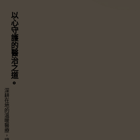
以心守護
的醫治之道
⚬
深耕在地的溫暖醫療，