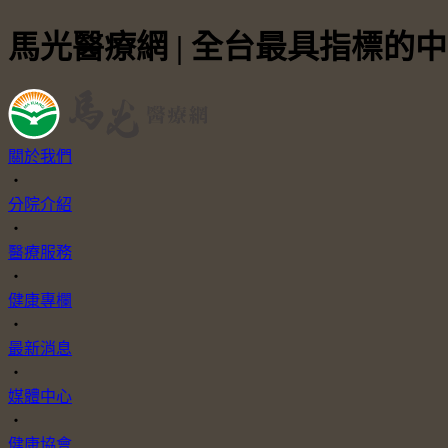
馬光醫療網 | 全台最具指標的
關於我們
・
分院介紹
・
醫療服務
・
健康專欄
・
最新消息
・
媒體中心
・
健康協會