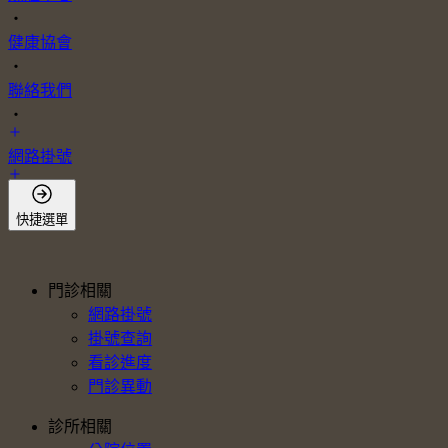
・
健康協會
・
聯絡我們
・
網路掛號
會員登入
快捷選單
門診相關
網路掛號
掛號查詢
看診進度
門診異動
診所相關