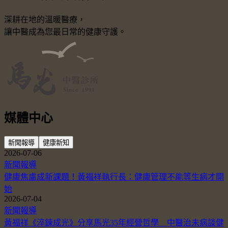
深耕在地的溫暖醫療，
讓中醫成為您最日常的健康守護。
媒體中心
新聞報導
健康新知
2026-07-06
新聞報導
健康焦慮成新課題！黃福祥執行長：健康管理不能等生病才開
始
2026-07-04
新聞報導
黃福祥《淬鍊成光》分享馬光35年經營哲學 中醫治未病談健