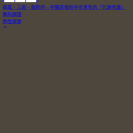
痛風、三高、脂肪肝—中醫這樣拆中年男性的「代謝地雷」
專科調理
男性保健