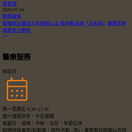
康管理
2026-07-04
新聞報導
黃福祥出書談35年經營心法 揭中醫品牌「治未病」健康哲學
探索馬光動態
醫療服務
休診日
周一至周五 8:30~21:30
週六僅提供早、午診服務
每週日、清明、中秋、元旦、年節公休
如遇特殊事宜(如颱風、院所活動...等)，實際看診時間以各院