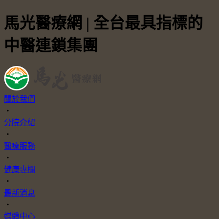
馬光醫療網 | 全台最具指標的
中醫連鎖集團
關於我們
・
分院介紹
・
醫療服務
・
健康專欄
・
最新消息
・
媒體中心