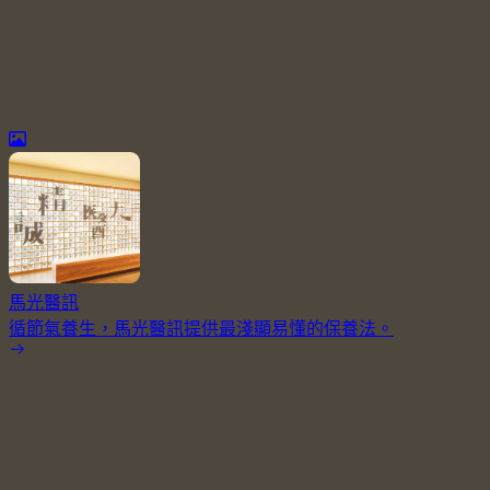
馬光醫訊
循節氣養生，馬光醫訊提供最淺顯易懂的保養法。