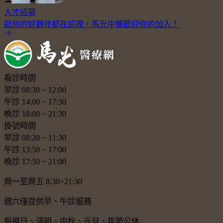
人才招募
挺你的好夥伴都在這裡，馬光中醫歡迎你的加入！
看診時間
早診
08:30
~
12:00
午診
14:00
~
17:30
晚診
18:00
~
21:30
掛號時間
早診
08:20
~
11:30
午診
13:50
~
17:00
晚診
17:50
~
21:00
周一至周五 8:30~21:30
週六僅提供早、午診服務
每週日、清明、中秋、元旦、年節公休