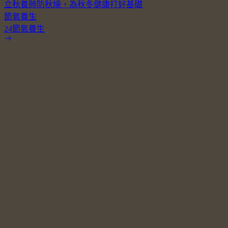
立秋養肺防秋燥，為秋冬健康打好基礎
節氣養生
24節氣養生