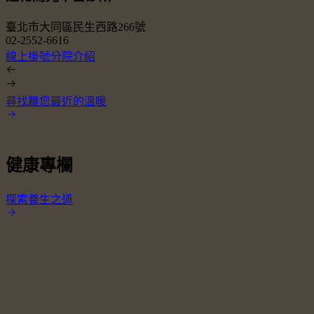
臺北市大同區民生西路266號
02-2552-6616
0
線上掛號
分院介紹
尋找離您最近的溫暖
健康專欄
探索養生之道