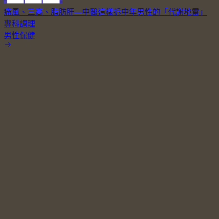
痛風、三高、脂肪肝—中醫這樣拆中年男性的「代謝地雷」
專科調理
男性保健