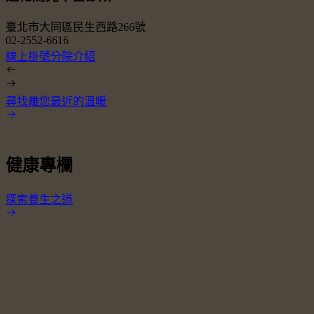
臺北市大同區民生西路266號
02-2552-6616
0
線上掛號
分院介紹
尋找離您最近的溫暖
健康專欄
探索養生之道