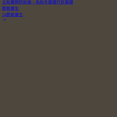
立秋養肺防秋燥，為秋冬健康打好基礎
節氣養生
24節氣養生