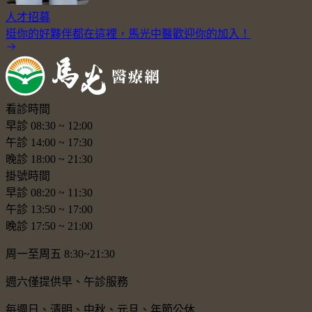
人才招募
挺你的好夥伴都在這裡，馬光中醫歡迎你的加入！
看診時間
早診
08:30
~
12:00
午診
14:00
~
17:30
晚診
18:00
~
21:30
掛號時間
早診
08:20
~
11:30
午診
13:50
~
17:00
晚診
17:50
~
21:00
周一至周五 8:30~21:30
週六僅提供早、午診服務
每週日、清明、中秋、元旦、年節公休