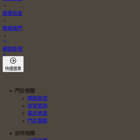
・
健康協會
・
聯絡我們
・
網路掛號
會員登入
快捷選單
門診相關
網路掛號
掛號查詢
看診進度
門診異動
診所相關