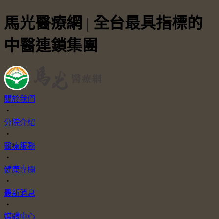
馬光醫療網 | 全台最具指標的
中醫連鎖集團
關於我們
・
分院介紹
・
醫療服務
・
健康專欄
・
最新消息
・
媒體中心