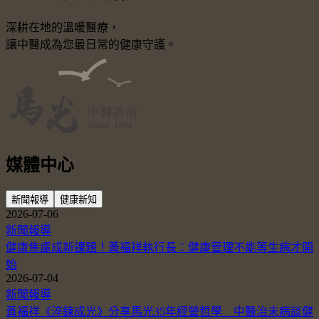
深耕在地的溫暖醫療，
讓中醫成為您最日常的健康守護。
媒體中心
新聞報導
健康新知
2026-07-06
新聞報導
健康焦慮成新課題！黃福祥執行長：健康管理不能等生病才開
始
2026-07-04
新聞報導
黃福祥《淬鍊成光》分享馬光35年經營哲學 中醫治未病談健