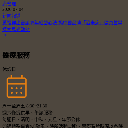
康管理
2026-07-04
新聞報導
黃福祥出書談35年經營心法 揭中醫品牌「治未病」健康哲學
探索馬光動態
醫療服務
休診日
周一至周五 8:30~21:30
週六僅提供早、午診服務
每週日、清明、中秋、元旦、年節公休
如遇特殊事宜(如颱風、院所活動...等)，實際看診時間以各院