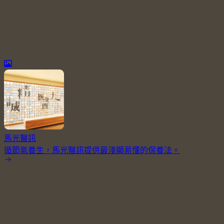
馬光醫訊
循節氣養生，馬光醫訊提供最淺顯易懂的保養法。