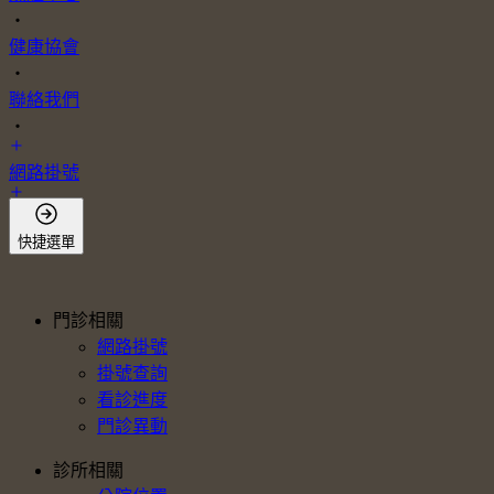
・
健康協會
・
聯絡我們
・
網路掛號
會員登入
快捷選單
門診相關
網路掛號
掛號查詢
看診進度
門診異動
診所相關