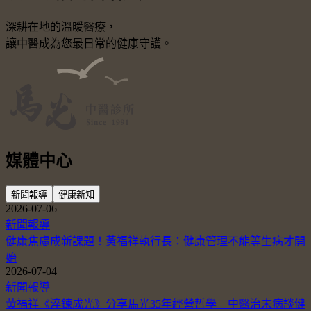
深耕在地的溫暖醫療，
讓中醫成為您最日常的健康守護。
媒體中心
新聞報導
健康新知
2026-07-06
新聞報導
健康焦慮成新課題！黃福祥執行長：健康管理不能等生病才開
始
2026-07-04
新聞報導
黃福祥《淬鍊成光》分享馬光35年經營哲學 中醫治未病談健