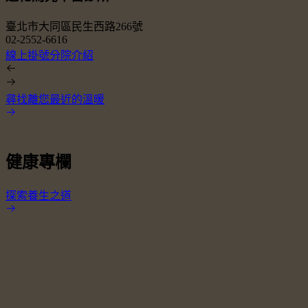
臺北市大同區民生西路266號
02-2552-6616
0
線上掛號
分院介紹
尋找離您最近的溫暖
健康專欄
探索養生之道