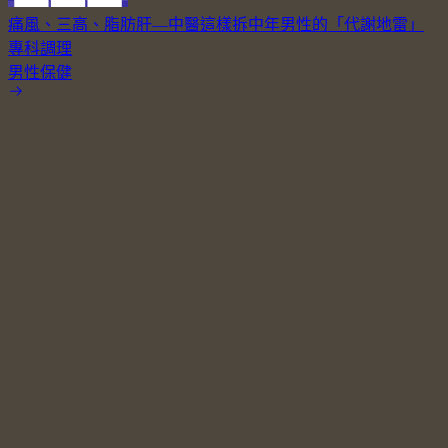
痛風、三高、脂肪肝—中醫這樣拆中年男性的「代謝地雷」
專科調理
男性保健