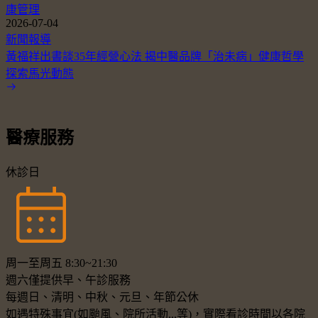
康管理
2026-07-04
新聞報導
黃福祥出書談35年經營心法 揭中醫品牌「治未病」健康哲學
探索馬光動態
醫療服務
休診日
周一至周五 8:30~21:30
週六僅提供早、午診服務
每週日、清明、中秋、元旦、年節公休
如遇特殊事宜(如颱風、院所活動...等)，實際看診時間以各院