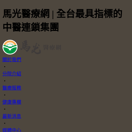
馬光醫療網 | 全台最具指標的
中醫連鎖集團
關於我們
・
分院介紹
・
醫療服務
・
健康專欄
・
最新消息
・
媒體中心