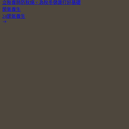
立秋養肺防秋燥，為秋冬健康打好基礎
節氣養生
24節氣養生