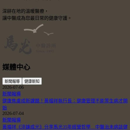
深耕在地的溫暖醫療，
讓中醫成為您最日常的健康守護。
媒體中心
新聞報導
健康新知
2026-07-06
新聞報導
健康焦慮成新課題！黃福祥執行長：健康管理不能等生病才開
始
2026-07-04
新聞報導
黃福祥《淬鍊成光》分享馬光35年經營哲學 中醫治未病談健