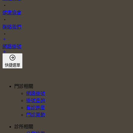
・
健康協會
・
聯絡我們
・
網路掛號
會員登入
快捷選單
門診相關
網路掛號
掛號查詢
看診進度
門診異動
診所相關