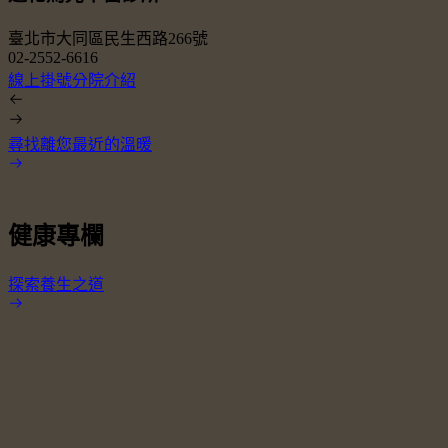
臺北市大同區民生西路266號
02-2552-6616
0
線上掛號
分院介紹
尋找離您最近的溫暖
健康專欄
探索養生之道