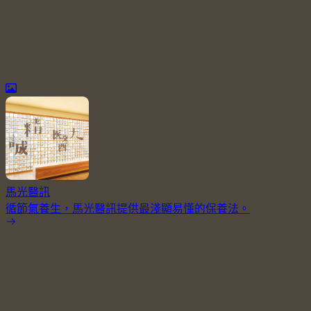
馬光醫訊
循節氣養生，馬光醫訊提供最淺顯易懂的保養法。