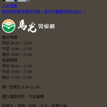
人才招募
挺你的好夥伴都在這裡，馬光中醫歡迎你的加入！
看診時間
早診
08:30
~
12:00
午診
14:00
~
17:30
晚診
18:00
~
21:30
掛號時間
早診
08:20
~
11:30
午診
13:50
~
17:00
晚診
17:50
~
21:00
周一至周五 8:30~21:30
週六僅提供早、午診服務
每週日、清明、中秋、元旦、年節公休