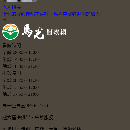
人才招募
挺你的好夥伴都在這裡，馬光中醫歡迎你的加入！
看診時間
早診
08:30
~
12:00
午診
14:00
~
17:30
晚診
18:00
~
21:30
掛號時間
早診
08:20
~
11:30
午診
13:50
~
17:00
晚診
17:50
~
21:00
周一至周五 8:30~21:30
週六僅提供早、午診服務
每週日、清明、中秋、元旦、年節公休