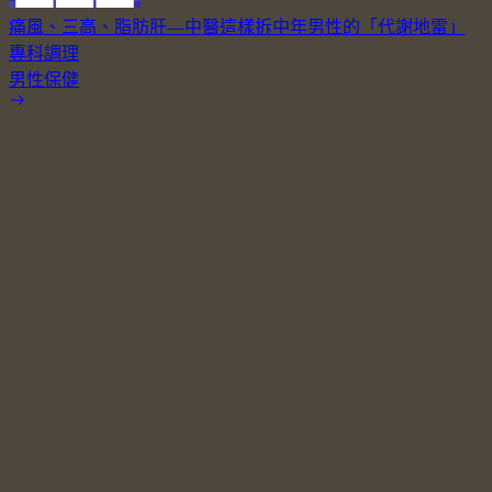
痛風、三高、脂肪肝—中醫這樣拆中年男性的「代謝地雷」
專科調理
男性保健