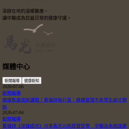
深耕在地的溫暖醫療，
讓中醫成為您最日常的健康守護。
媒體中心
新聞報導
健康新知
2026-07-06
新聞報導
健康焦慮成新課題！黃福祥執行長：健康管理不能等生病才開
始
2026-07-04
新聞報導
黃福祥《淬鍊成光》分享馬光35年經營哲學 中醫治未病談健