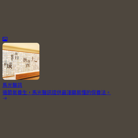
馬光醫訊
循節氣養生，馬光醫訊提供最淺顯易懂的保養法。