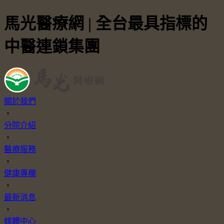
馬光醫療網 | 全台最具指標的
中醫連鎖集團
關於我們
・
分院介紹
・
醫療服務
・
健康專欄
・
最新消息
・
媒體中心