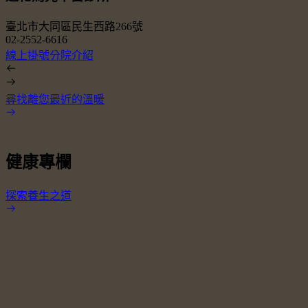
臺北市大同區民生西路266號
02-2552-6616
0
線上掛號
分院介紹
尋找離您最近的溫暖
健康專欄
探索養生之道