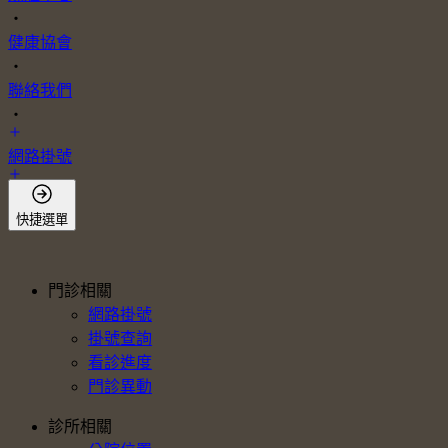
・
健康協會
・
聯絡我們
・
網路掛號
會員登入
快捷選單
門診相關
網路掛號
掛號查詢
看診進度
門診異動
診所相關