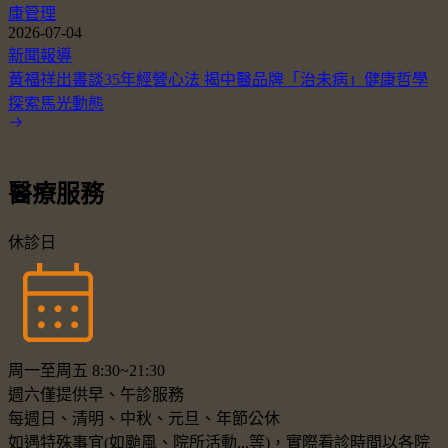
康管理
2026-07-04
新聞報導
黃福祥出書談35年經營心法 揭中醫品牌「治未病」健康哲學
探索馬光動態
醫療服務
休診日
周一至周五 8:30~21:30
週六僅提供早、午診服務
每週日、清明、中秋、元旦、年節公休
如遇特殊事宜(如颱風、院所活動...等)，實際看診時間以各院