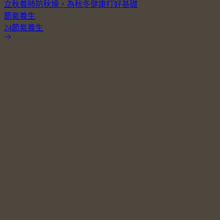
立秋養肺防秋燥，為秋冬健康打好基礎
節氣養生
24節氣養生