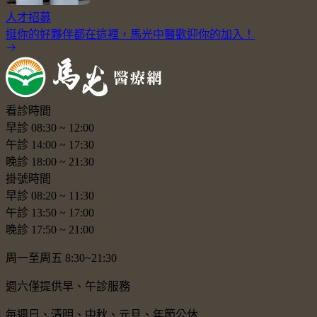
人才招募
挺你的好夥伴都在這裡，馬光中醫歡迎你的加入！
看診時間
早診
08:30
~
12:00
午診
14:00
~
17:30
晚診
18:00
~
21:30
掛號時間
早診
08:20
~
11:30
午診
13:50
~
17:00
晚診
17:50
~
21:00
周一至周五 8:30~21:30
週六僅提供早、午診服務
每週日、清明、中秋、元旦、年節公休