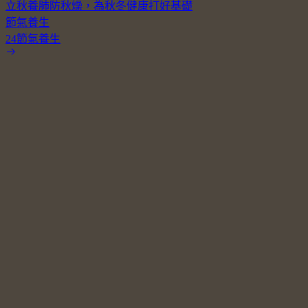
立秋養肺防秋燥，為秋冬健康打好基礎
節氣養生
24節氣養生