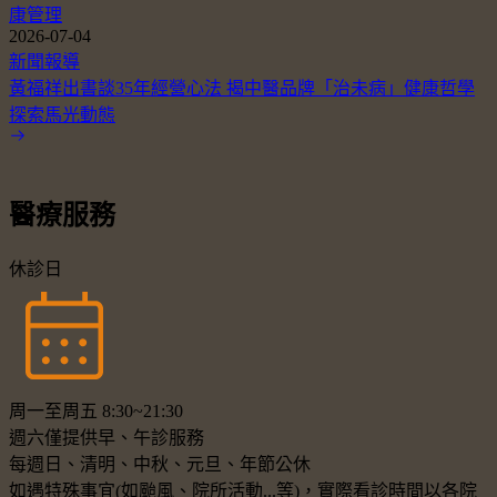
康管理
2026-07-04
新聞報導
黃福祥出書談35年經營心法 揭中醫品牌「治未病」健康哲學
探索馬光動態
醫療服務
休診日
周一至周五 8:30~21:30
週六僅提供早、午診服務
每週日、清明、中秋、元旦、年節公休
如遇特殊事宜(如颱風、院所活動...等)，實際看診時間以各院