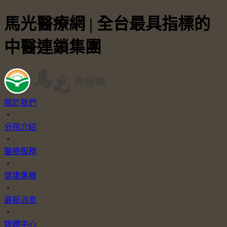
馬光醫療網 | 全台最具指標的
中醫連鎖集團
關於我們
・
分院介紹
・
醫療服務
・
健康專欄
・
最新消息
・
媒體中心