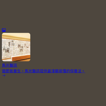
馬光醫訊
循節氣養生，馬光醫訊提供最淺顯易懂的保養法。