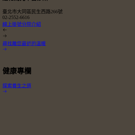
臺北市大同區民生西路266號
02-2552-6616
0
線上掛號
分院介紹
尋找離您最近的溫暖
健康專欄
探索養生之道