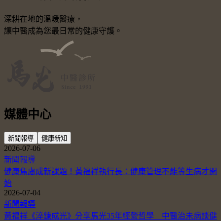
深耕在地的溫暖醫療，
讓中醫成為您最日常的健康守護。
媒體中心
新聞報導
健康新知
2026-07-06
新聞報導
健康焦慮成新課題！黃福祥執行長：健康管理不能等生病才開
始
2026-07-04
新聞報導
黃福祥《淬鍊成光》分享馬光35年經營哲學 中醫治未病談健