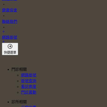
・
健康協會
・
聯絡我們
・
網路掛號
會員登入
快捷選單
門診相關
網路掛號
掛號查詢
看診進度
門診異動
診所相關