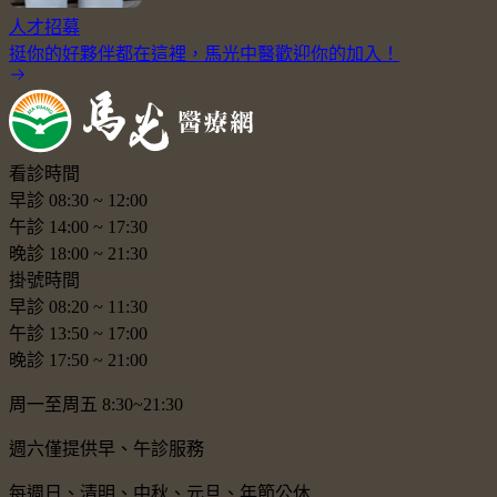
人才招募
挺你的好夥伴都在這裡，馬光中醫歡迎你的加入！
看診時間
早診
08:30
~
12:00
午診
14:00
~
17:30
晚診
18:00
~
21:30
掛號時間
早診
08:20
~
11:30
午診
13:50
~
17:00
晚診
17:50
~
21:00
周一至周五 8:30~21:30
週六僅提供早、午診服務
每週日、清明、中秋、元旦、年節公休