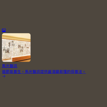
馬光醫訊
循節氣養生，馬光醫訊提供最淺顯易懂的保養法。