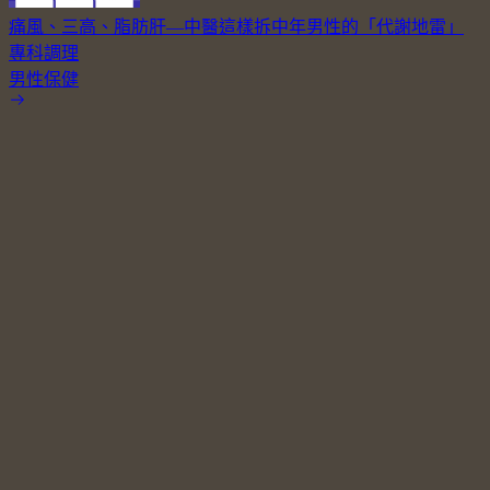
痛風、三高、脂肪肝—中醫這樣拆中年男性的「代謝地雷」
專科調理
男性保健