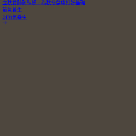
立秋養肺防秋燥，為秋冬健康打好基礎
節氣養生
24節氣養生