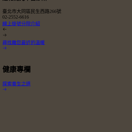
臺北市大同區民生西路266號
02-2552-6616
0
線上掛號
分院介紹
尋找離您最近的溫暖
健康專欄
探索養生之道