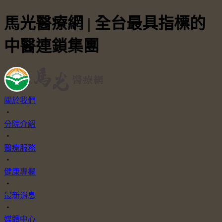
馬光醫療網 | 全台最具指標的
中醫連鎖集團
關於我們
・
分院介紹
・
醫療服務
・
健康專欄
・
最新消息
・
媒體中心