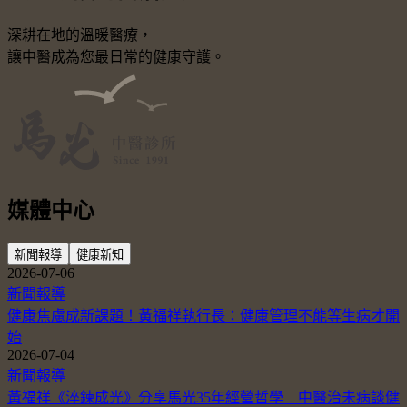
深耕在地的溫暖醫療，
讓中醫成為您最日常的健康守護。
媒體中心
新聞報導
健康新知
2026-07-06
新聞報導
健康焦慮成新課題！黃福祥執行長：健康管理不能等生病才開
始
2026-07-04
新聞報導
黃福祥《淬鍊成光》分享馬光35年經營哲學 中醫治未病談健