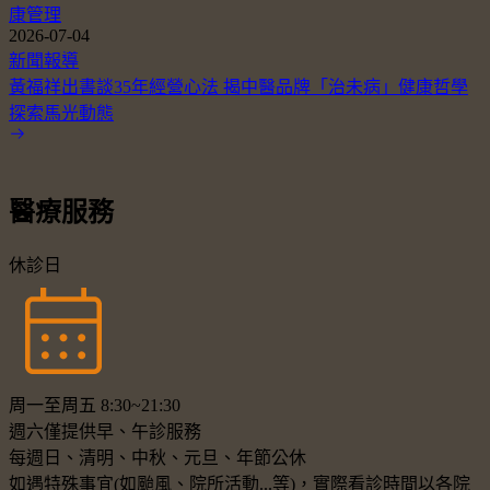
康管理
2026-07-04
新聞報導
黃福祥出書談35年經營心法 揭中醫品牌「治未病」健康哲學
探索馬光動態
醫療服務
休診日
周一至周五 8:30~21:30
週六僅提供早、午診服務
每週日、清明、中秋、元旦、年節公休
如遇特殊事宜(如颱風、院所活動...等)，實際看診時間以各院