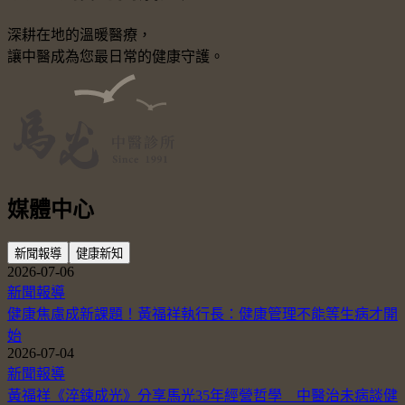
深耕在地的溫暖醫療，
讓中醫成為您最日常的健康守護。
媒體中心
新聞報導
健康新知
2026-07-06
新聞報導
健康焦慮成新課題！黃福祥執行長：健康管理不能等生病才開
始
2026-07-04
新聞報導
黃福祥《淬鍊成光》分享馬光35年經營哲學 中醫治未病談健