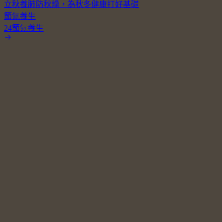
立秋養肺防秋燥，為秋冬健康打好基礎
節氣養生
24節氣養生