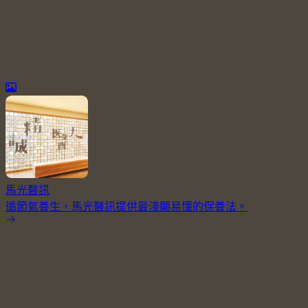
馬光醫訊
循節氣養生，馬光醫訊提供最淺顯易懂的保養法。