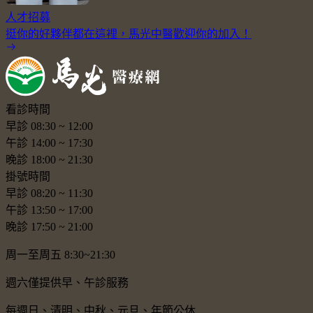
人才招募
挺你的好夥伴都在這裡，馬光中醫歡迎你的加入！
看診時間
早診
08:30
~
12:00
午診
14:00
~
17:30
晚診
18:00
~
21:30
掛號時間
早診
08:20
~
11:30
午診
13:50
~
17:00
晚診
17:50
~
21:00
周一至周五 8:30~21:30
週六僅提供早、午診服務
每週日、清明、中秋、元旦、年節公休