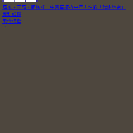
痛風、三高、脂肪肝—中醫這樣拆中年男性的「代謝地雷」
專科調理
男性保健