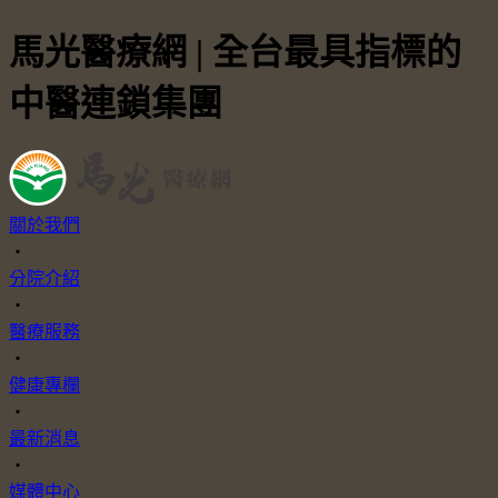
馬光醫療網 | 全台最具指標的
中醫連鎖集團
關於我們
・
分院介紹
・
醫療服務
・
健康專欄
・
最新消息
・
媒體中心