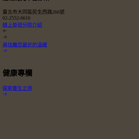
臺北市大同區民生西路266號
02-2552-6616
0
線上掛號
分院介紹
尋找離您最近的溫暖
健康專欄
探索養生之道