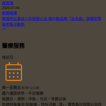
康管理
2026-07-04
新聞報導
黃福祥出書談35年經營心法 揭中醫品牌「治未病」健康哲學
探索馬光動態
醫療服務
休診日
周一至周五 8:30~21:30
週六僅提供早、午診服務
每週日、清明、中秋、元旦、年節公休
如遇特殊事宜(如颱風、院所活動...等)，實際看診時間以各院