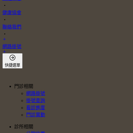
・
健康協會
・
聯絡我們
・
網路掛號
會員登入
快捷選單
門診相關
網路掛號
掛號查詢
看診進度
門診異動
診所相關