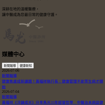
深耕在地的溫暖醫療，
讓中醫成為您最日常的健康守護。
媒體中心
新聞報導
健康新知
2026-07-06
新聞報導
健康焦慮成新課題！黃福祥執行長：健康管理不能等生病才開
始
2026-07-04
新聞報導
黃福祥《淬鍊成光》分享馬光35年經營哲學 中醫治未病談健