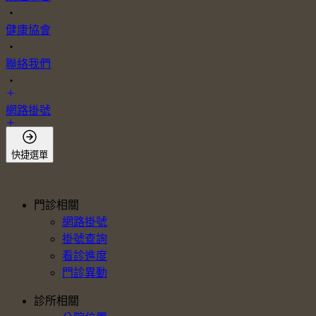
・
健康協會
・
聯絡我們
・
網路掛號
會員登入
快捷選單
門診相關
網路掛號
掛號查詢
看診進度
門診異動
診所相關