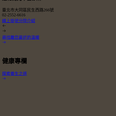
臺北市大同區民生西路266號
02-2552-6616
0
線上掛號
分院介紹
尋找離您最近的溫暖
健康專欄
探索養生之道