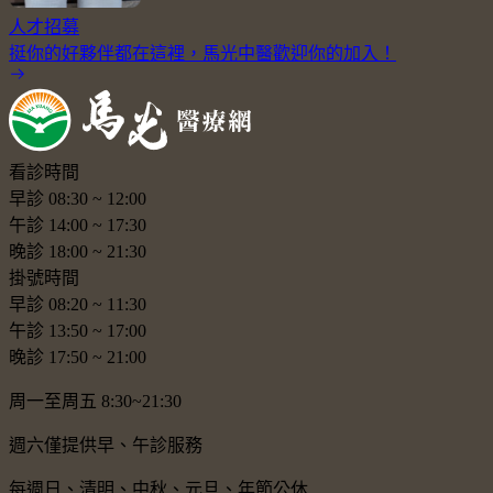
人才招募
挺你的好夥伴都在這裡，馬光中醫歡迎你的加入！
看診時間
早診
08:30
~
12:00
午診
14:00
~
17:30
晚診
18:00
~
21:30
掛號時間
早診
08:20
~
11:30
午診
13:50
~
17:00
晚診
17:50
~
21:00
周一至周五 8:30~21:30
週六僅提供早、午診服務
每週日、清明、中秋、元旦、年節公休