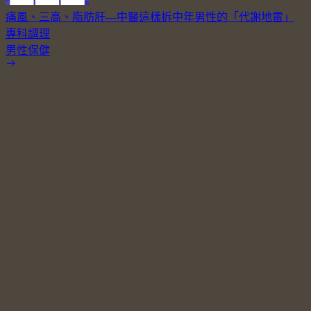
痛風、三高、脂肪肝—中醫這樣拆中年男性的「代謝地雷」
專科調理
男性保健