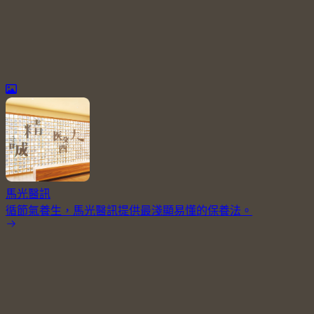
馬光醫訊
循節氣養生，馬光醫訊提供最淺顯易懂的保養法。