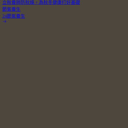
立秋養肺防秋燥，為秋冬健康打好基礎
節氣養生
24節氣養生