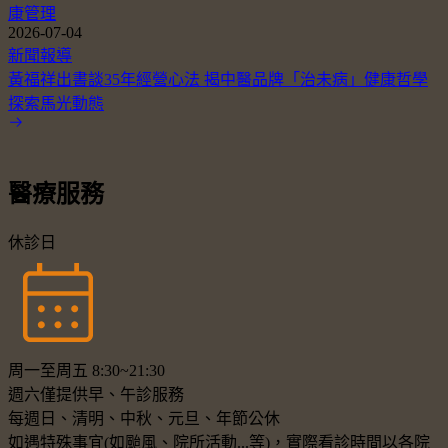
康管理
2026-07-04
新聞報導
黃福祥出書談35年經營心法 揭中醫品牌「治未病」健康哲學
探索馬光動態
醫療服務
休診日
周一至周五 8:30~21:30
週六僅提供早、午診服務
每週日、清明、中秋、元旦、年節公休
如遇特殊事宜(如颱風、院所活動...等)，實際看診時間以各院