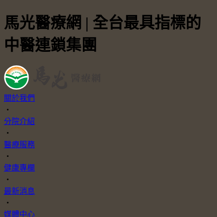
馬光醫療網 | 全台最具指標的
中醫連鎖集團
關於我們
・
分院介紹
・
醫療服務
・
健康專欄
・
最新消息
・
媒體中心