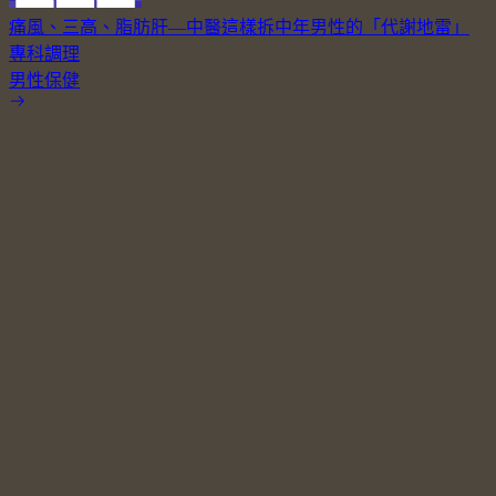
痛風、三高、脂肪肝—中醫這樣拆中年男性的「代謝地雷」
專科調理
男性保健