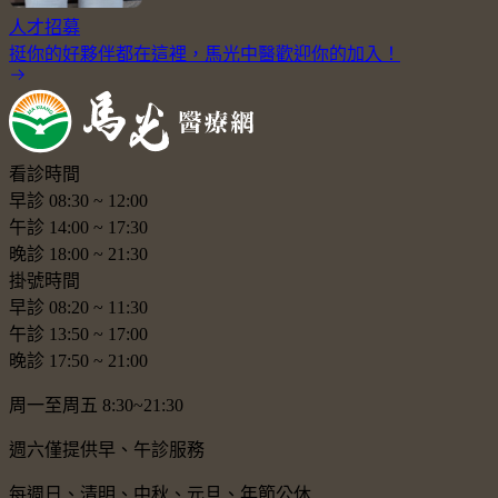
人才招募
挺你的好夥伴都在這裡，馬光中醫歡迎你的加入！
看診時間
早診
08:30
~
12:00
午診
14:00
~
17:30
晚診
18:00
~
21:30
掛號時間
早診
08:20
~
11:30
午診
13:50
~
17:00
晚診
17:50
~
21:00
周一至周五 8:30~21:30
週六僅提供早、午診服務
每週日、清明、中秋、元旦、年節公休