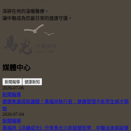
深耕在地的溫暖醫療，
讓中醫成為您最日常的健康守護。
媒體中心
新聞報導
健康新知
2026-07-06
新聞報導
健康焦慮成新課題！黃福祥執行長：健康管理不能等生病才開
始
2026-07-04
新聞報導
黃福祥《淬鍊成光》分享馬光35年經營哲學 中醫治未病談健