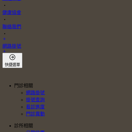
・
健康協會
・
聯絡我們
・
網路掛號
會員登入
快捷選單
門診相關
網路掛號
掛號查詢
看診進度
門診異動
診所相關