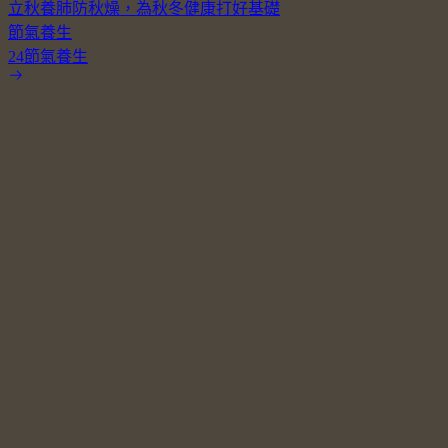
立秋養肺防秋燥，為秋冬健康打好基礎
節氣養生
24節氣養生