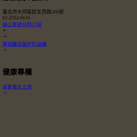
臺北市大同區民生西路266號
02-2552-6616
0
線上掛號
分院介紹
尋找離您最近的溫暖
健康專欄
探索養生之道