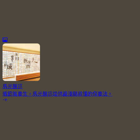
馬光醫訊
循節氣養生，馬光醫訊提供最淺顯易懂的保養法。