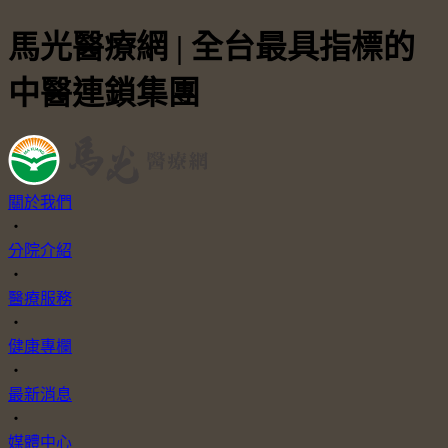
馬光醫療網 | 全台最具指標的
中醫連鎖集團
關於我們
・
分院介紹
・
醫療服務
・
健康專欄
・
最新消息
・
媒體中心