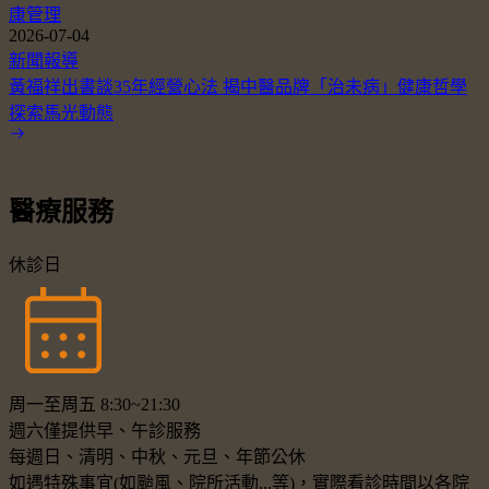
康管理
2026-07-04
新聞報導
黃福祥出書談35年經營心法 揭中醫品牌「治未病」健康哲學
探索馬光動態
醫療服務
休診日
周一至周五 8:30~21:30
週六僅提供早、午診服務
每週日、清明、中秋、元旦、年節公休
如遇特殊事宜(如颱風、院所活動...等)，實際看診時間以各院