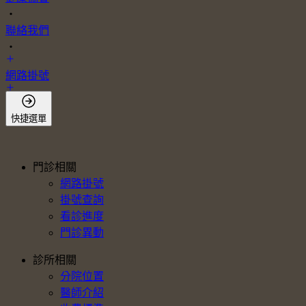
・
聯絡我們
・
網路掛號
會員登入
快捷選單
門診相關
網路掛號
掛號查詢
看診進度
門診異動
診所相關
分院位置
醫師介紹