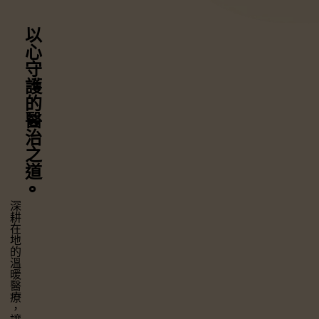
以心守護
的醫治之道
⚬
深耕在地的溫暖醫療，