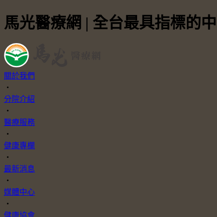
馬光醫療網 | 全台最具指標的
關於我們
・
分院介紹
・
醫療服務
・
健康專欄
・
最新消息
・
媒體中心
・
健康協會