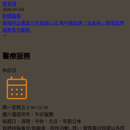
康管理
2026-07-04
新聞報導
黃福祥出書談35年經營心法 揭中醫品牌「治未病」健康哲學
探索馬光動態
醫療服務
休診日
周一至周五 8:30~21:30
週六僅提供早、午診服務
每週日、清明、中秋、元旦、年節公休
如遇特殊事宜(如颱風、院所活動...等)，實際看診時間以各院