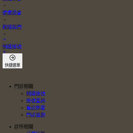
・
健康協會
・
聯絡我們
・
網路掛號
會員登入
快捷選單
門診相關
網路掛號
掛號查詢
看診進度
門診異動
診所相關