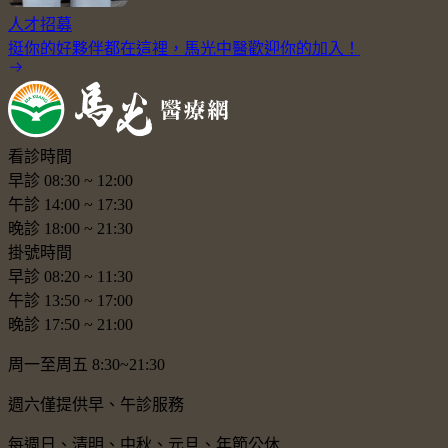
人才招募
挺你的好夥伴都在這裡，馬光中醫歡迎你的加入！
看診時間
早診
08:30
~
12:00
午診
14:00
~
17:30
晚診
18:00
~
21:30
掛號時間
早診
08:20
~
11:30
午診
13:50
~
17:00
晚診
17:50
~
21:00
周一至周五 8:30~21:30
週六僅提供早、午診服務
每週日、清明、中秋、元旦、年節公休