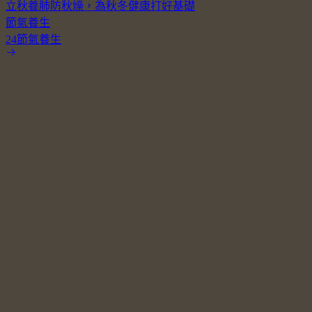
立秋養肺防秋燥，為秋冬健康打好基礎
節氣養生
24節氣養生