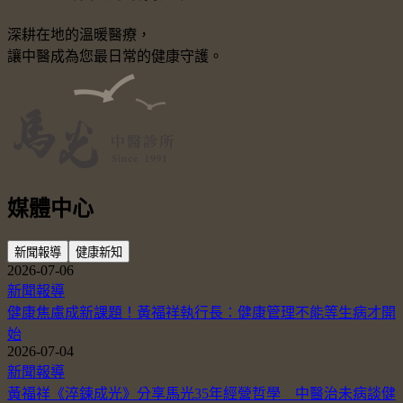
深耕在地的溫暖醫療，
讓中醫成為您最日常的健康守護。
媒體中心
新聞報導
健康新知
2026-07-06
新聞報導
健康焦慮成新課題！黃福祥執行長：健康管理不能等生病才開
始
2026-07-04
新聞報導
黃福祥《淬鍊成光》分享馬光35年經營哲學 中醫治未病談健