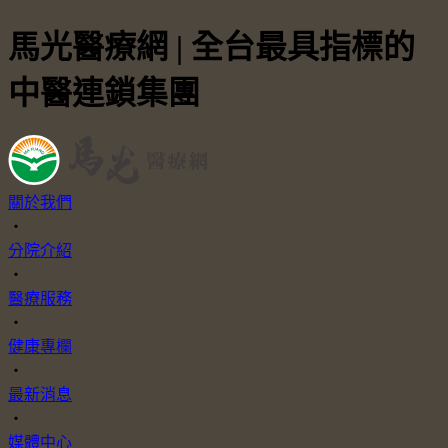
馬光醫療網 | 全台最具指標的
中醫連鎖集團
關於我們
・
分院介紹
・
醫療服務
・
健康專欄
・
最新消息
・
媒體中心