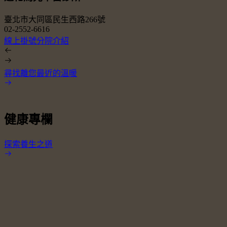
臺北市大同區民生西路266號
02-2552-6616
0
線上掛號
分院介紹
尋找離您最近的溫暖
健康專欄
探索養生之道