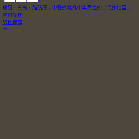
痛風、三高、脂肪肝—中醫這樣拆中年男性的「代謝地雷」
專科調理
男性保健