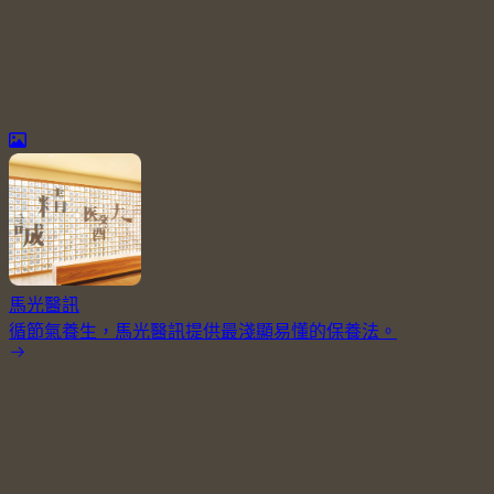
馬光醫訊
循節氣養生，馬光醫訊提供最淺顯易懂的保養法。