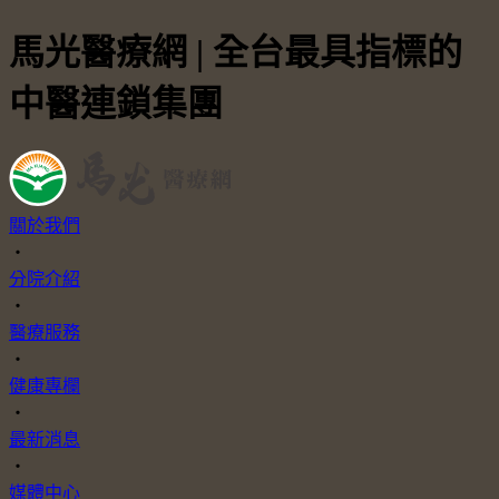
馬光醫療網 | 全台最具指標的
中醫連鎖集團
關於我們
・
分院介紹
・
醫療服務
・
健康專欄
・
最新消息
・
媒體中心