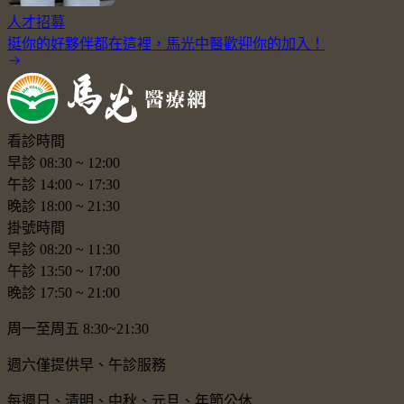
人才招募
挺你的好夥伴都在這裡，馬光中醫歡迎你的加入！
看診時間
早診
08:30
~
12:00
午診
14:00
~
17:30
晚診
18:00
~
21:30
掛號時間
早診
08:20
~
11:30
午診
13:50
~
17:00
晚診
17:50
~
21:00
周一至周五 8:30~21:30
週六僅提供早、午診服務
每週日、清明、中秋、元旦、年節公休