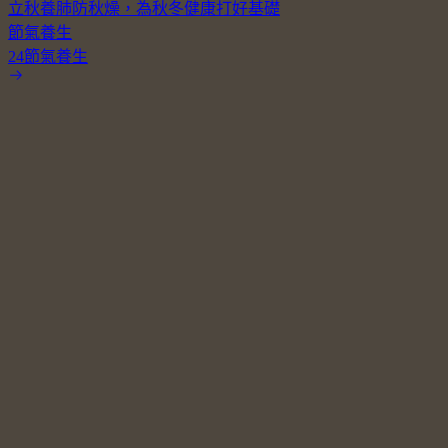
立秋養肺防秋燥，為秋冬健康打好基礎
節氣養生
24節氣養生