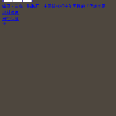
痛風、三高、脂肪肝—中醫這樣拆中年男性的「代謝地雷」
專科調理
男性保健