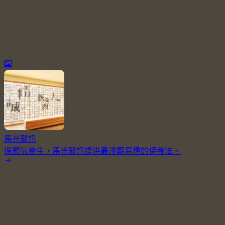
馬光醫訊
循節氣養生，馬光醫訊提供最淺顯易懂的保養法。