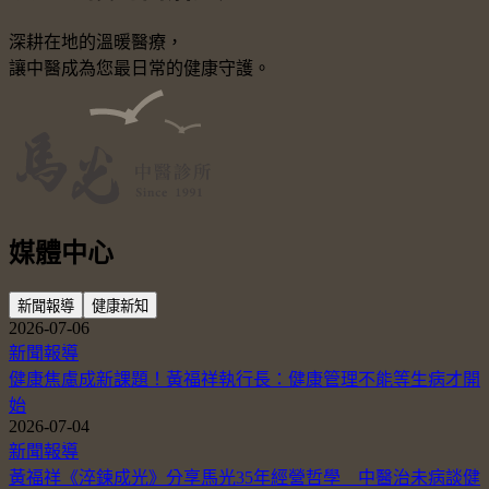
深耕在地的溫暖醫療，
讓中醫成為您最日常的健康守護。
媒體中心
新聞報導
健康新知
2026-07-06
新聞報導
健康焦慮成新課題！黃福祥執行長：健康管理不能等生病才開
始
2026-07-04
新聞報導
黃福祥《淬鍊成光》分享馬光35年經營哲學 中醫治未病談健