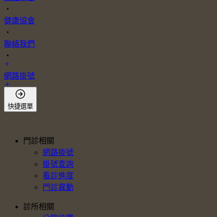
・
健康協會
・
聯絡我們
・
網路掛號
會員登入
快捷選單
門診相關
網路掛號
掛號查詢
看診進度
門診異動
診所相關