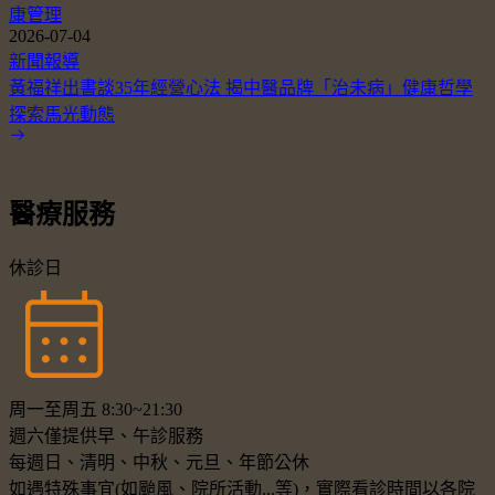
康管理
2026-07-04
新聞報導
黃福祥出書談35年經營心法 揭中醫品牌「治未病」健康哲學
探索馬光動態
醫療服務
休診日
周一至周五 8:30~21:30
週六僅提供早、午診服務
每週日、清明、中秋、元旦、年節公休
如遇特殊事宜(如颱風、院所活動...等)，實際看診時間以各院