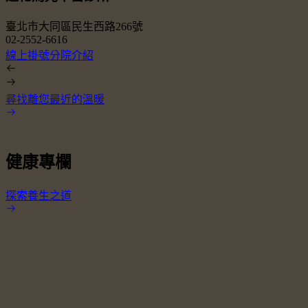
臺北市大同區民生西路266號
02-2552-6616
0
線上掛號
分院介紹
尋找離您最近的溫暖
健康專欄
探索養生之道