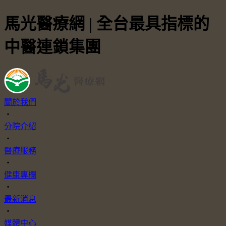
馬光醫療網 | 全台最具指標的
中醫連鎖集團
關於我們
・
分院介紹
・
醫療服務
・
健康專欄
・
最新消息
・
媒體中心