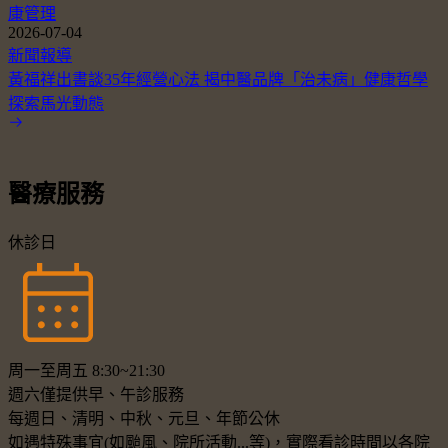
康管理
2026-07-04
新聞報導
黃福祥出書談35年經營心法 揭中醫品牌「治未病」健康哲學
探索馬光動態
醫療服務
休診日
周一至周五 8:30~21:30
週六僅提供早、午診服務
每週日、清明、中秋、元旦、年節公休
如遇特殊事宜(如颱風、院所活動...等)，實際看診時間以各院