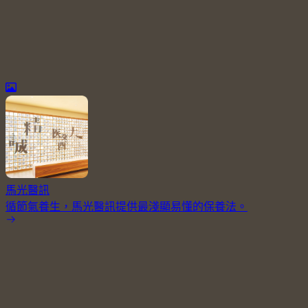
馬光醫訊
循節氣養生，馬光醫訊提供最淺顯易懂的保養法。