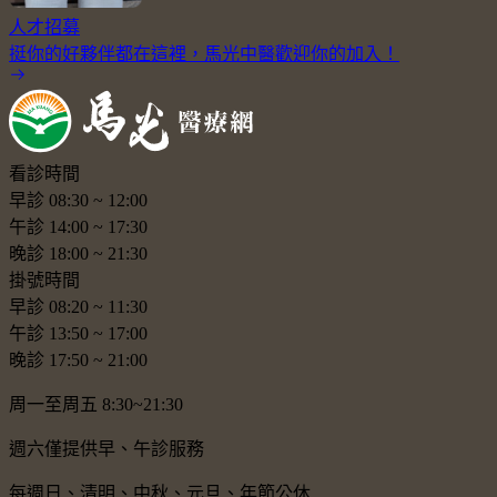
人才招募
挺你的好夥伴都在這裡，馬光中醫歡迎你的加入！
看診時間
早診
08:30
~
12:00
午診
14:00
~
17:30
晚診
18:00
~
21:30
掛號時間
早診
08:20
~
11:30
午診
13:50
~
17:00
晚診
17:50
~
21:00
周一至周五 8:30~21:30
週六僅提供早、午診服務
每週日、清明、中秋、元旦、年節公休