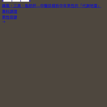
痛風、三高、脂肪肝—中醫這樣拆中年男性的「代謝地雷」
專科調理
男性保健