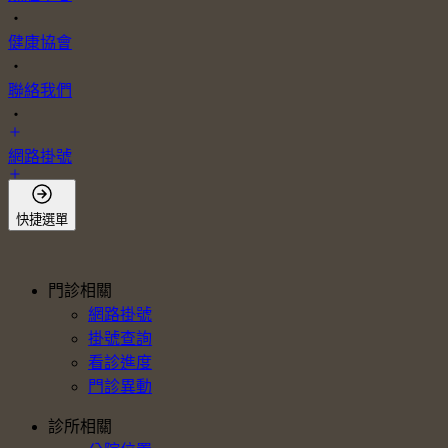
・
健康協會
・
聯絡我們
・
網路掛號
會員登入
快捷選單
門診相關
網路掛號
掛號查詢
看診進度
門診異動
診所相關