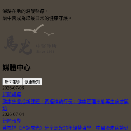
深耕在地的溫暖醫療，
讓中醫成為您最日常的健康守護。
媒體中心
新聞報導
健康新知
2026-07-06
新聞報導
健康焦慮成新課題！黃福祥執行長：健康管理不能等生病才開
始
2026-07-04
新聞報導
黃福祥《淬鍊成光》分享馬光35年經營哲學 中醫治未病談健