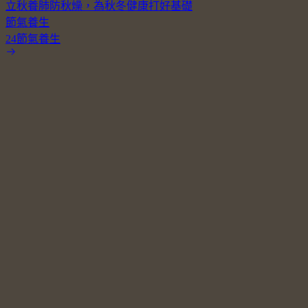
立秋養肺防秋燥，為秋冬健康打好基礎
節氣養生
24節氣養生