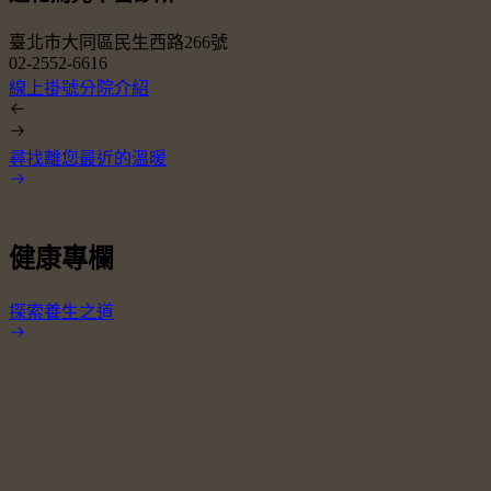
臺北市大同區民生西路266號
02-2552-6616
0
線上掛號
分院介紹
尋找離您最近的溫暖
健康專欄
探索養生之道