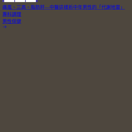
痛風、三高、脂肪肝—中醫這樣拆中年男性的「代謝地雷」
專科調理
男性保健