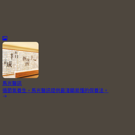
馬光醫訊
循節氣養生，馬光醫訊提供最淺顯易懂的保養法。