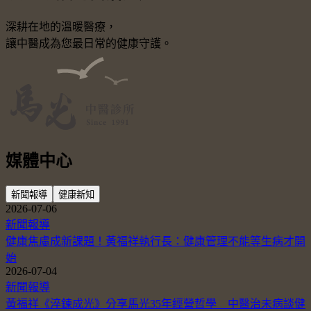
深耕在地的溫暖醫療，
讓中醫成為您最日常的健康守護。
媒體中心
新聞報導
健康新知
2026-07-06
新聞報導
健康焦慮成新課題！黃福祥執行長：健康管理不能等生病才開
始
2026-07-04
新聞報導
黃福祥《淬鍊成光》分享馬光35年經營哲學 中醫治未病談健