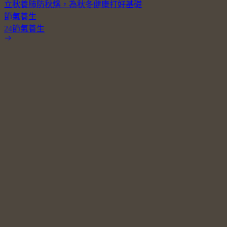
立秋養肺防秋燥，為秋冬健康打好基礎
節氣養生
24節氣養生