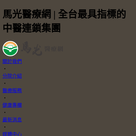
馬光醫療網 | 全台最具指標的
中醫連鎖集團
關於我們
・
分院介紹
・
醫療服務
・
健康專欄
・
最新消息
・
媒體中心