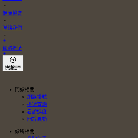
・
健康協會
・
聯絡我們
・
網路掛號
會員登入
快捷選單
門診相關
網路掛號
掛號查詢
看診進度
門診異動
診所相關