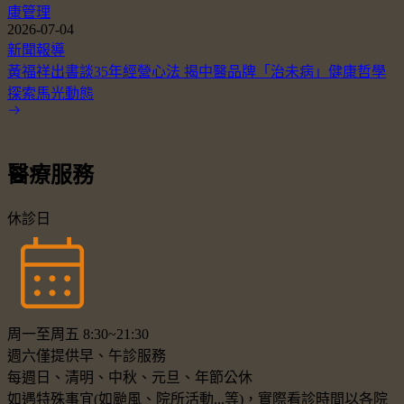
康管理
2026-07-04
新聞報導
黃福祥出書談35年經營心法 揭中醫品牌「治未病」健康哲學
探索馬光動態
醫療服務
休診日
周一至周五 8:30~21:30
週六僅提供早、午診服務
每週日、清明、中秋、元旦、年節公休
如遇特殊事宜(如颱風、院所活動...等)，實際看診時間以各院