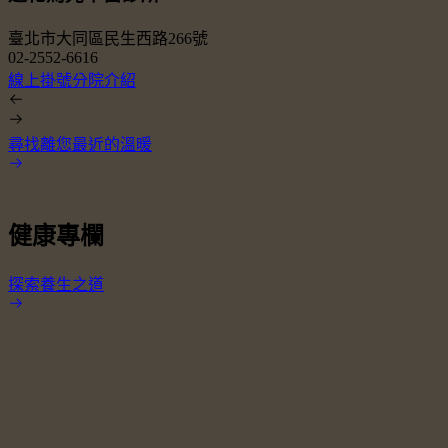
臺北市大同區民生西路266號
02-2552-6616
0
線上掛號
分院介紹
尋找離您最近的溫暖
健康專欄
探索養生之道