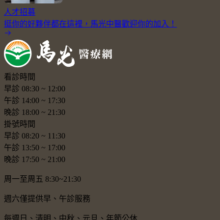
人才招募
挺你的好夥伴都在這裡，馬光中醫歡迎你的加入！
看診時間
早診
08:30
~
12:00
午診
14:00
~
17:30
晚診
18:00
~
21:30
掛號時間
早診
08:20
~
11:30
午診
13:50
~
17:00
晚診
17:50
~
21:00
周一至周五 8:30~21:30
週六僅提供早、午診服務
每週日、清明、中秋、元旦、年節公休