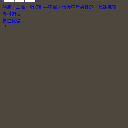
痛風、三高、脂肪肝—中醫這樣拆中年男性的「代謝地雷」
專科調理
男性保健