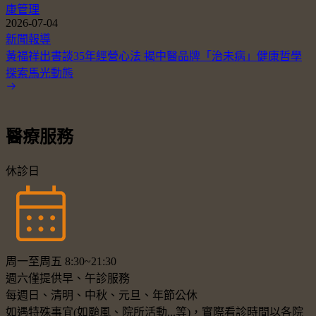
康管理
2026-07-04
新聞報導
黃福祥出書談35年經營心法 揭中醫品牌「治未病」健康哲學
探索馬光動態
醫療服務
休診日
周一至周五 8:30~21:30
週六僅提供早、午診服務
每週日、清明、中秋、元旦、年節公休
如遇特殊事宜(如颱風、院所活動...等)，實際看診時間以各院