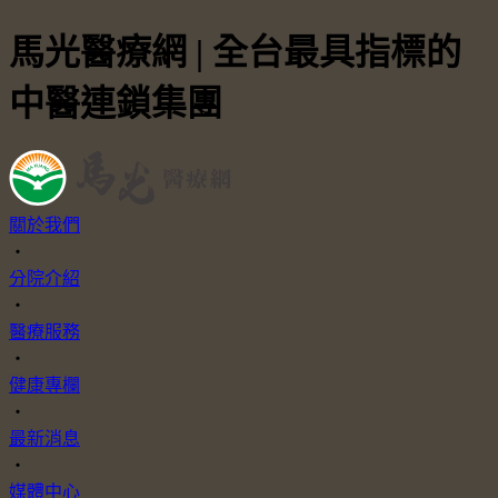
馬光醫療網 | 全台最具指標的
中醫連鎖集團
關於我們
・
分院介紹
・
醫療服務
・
健康專欄
・
最新消息
・
媒體中心