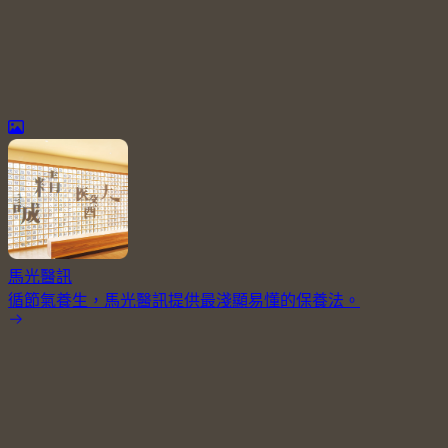
馬光醫訊
循節氣養生，馬光醫訊提供最淺顯易懂的保養法。