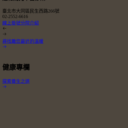
臺北市大同區民生西路266號
02-2552-6616
0
線上掛號
分院介紹
尋找離您最近的溫暖
健康專欄
探索養生之道