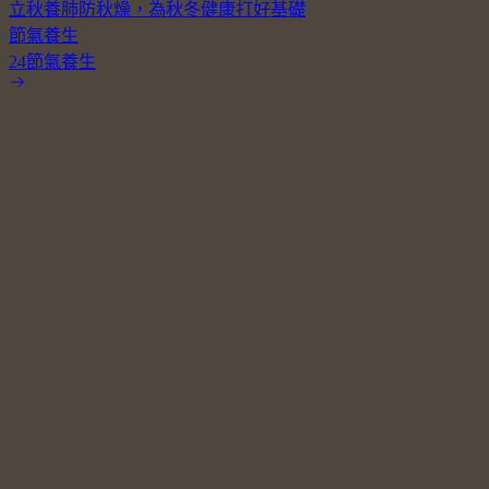
立秋養肺防秋燥，為秋冬健康打好基礎
節氣養生
24節氣養生