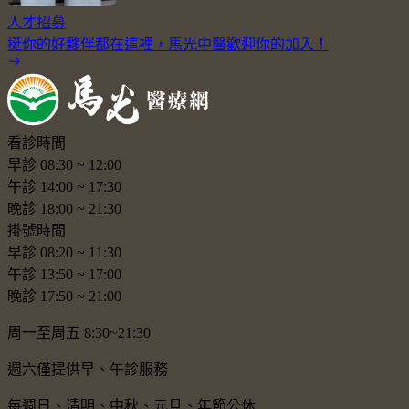
人才招募
挺你的好夥伴都在這裡，馬光中醫歡迎你的加入！
看診時間
早診
08:30
~
12:00
午診
14:00
~
17:30
晚診
18:00
~
21:30
掛號時間
早診
08:20
~
11:30
午診
13:50
~
17:00
晚診
17:50
~
21:00
周一至周五 8:30~21:30
週六僅提供早、午診服務
每週日、清明、中秋、元旦、年節公休