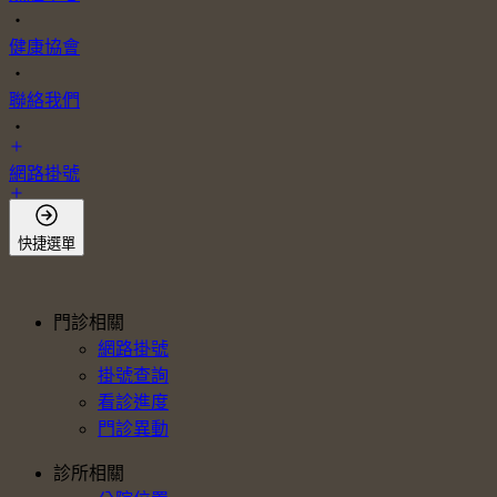
・
健康協會
・
聯絡我們
・
網路掛號
會員登入
快捷選單
門診相關
網路掛號
掛號查詢
看診進度
門診異動
診所相關