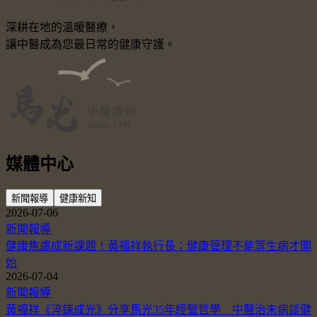
深耕在地的溫暖醫療，
讓中醫成為您最日常的健康守護。
媒體中心
新聞報導
健康新知
2026-07-06
新聞報導
健康焦慮成新課題！黃福祥執行長：健康管理不能等生病才開
始
2026-07-04
新聞報導
黃福祥《淬鍊成光》分享馬光35年經營哲學 中醫治未病談健