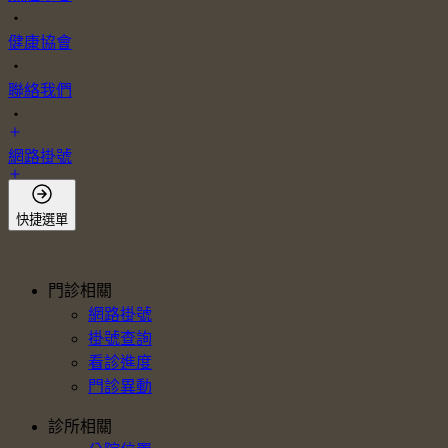
・
健康協會
・
聯絡我們
・
網路掛號
會員登入
快捷選單
門診相關
網路掛號
掛號查詢
看診進度
門診異動
診所相關