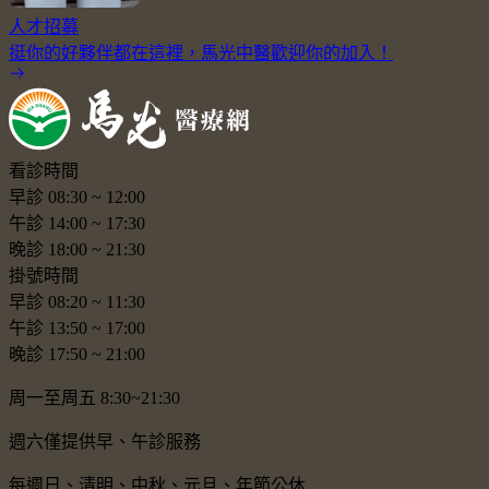
人才招募
挺你的好夥伴都在這裡，馬光中醫歡迎你的加入！
看診時間
早診
08:30
~
12:00
午診
14:00
~
17:30
晚診
18:00
~
21:30
掛號時間
早診
08:20
~
11:30
午診
13:50
~
17:00
晚診
17:50
~
21:00
周一至周五 8:30~21:30
週六僅提供早、午診服務
每週日、清明、中秋、元旦、年節公休