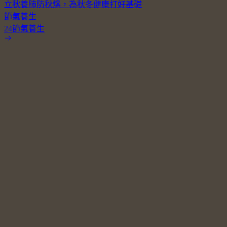
立秋養肺防秋燥，為秋冬健康打好基礎
節氣養生
24節氣養生