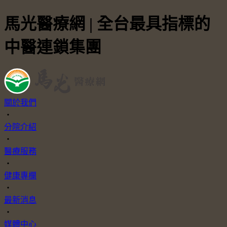
馬光醫療網 | 全台最具指標的
中醫連鎖集團
關於我們
・
分院介紹
・
醫療服務
・
健康專欄
・
最新消息
・
媒體中心