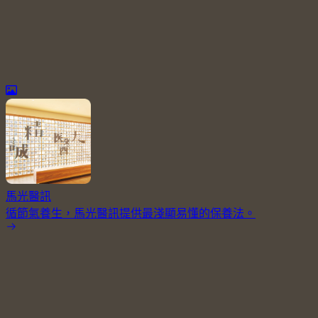
馬光醫訊
循節氣養生，馬光醫訊提供最淺顯易懂的保養法。