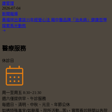
康管理
2026-07-04
新聞報導
黃福祥出書談35年經營心法 揭中醫品牌「治未病」健康哲學
探索馬光動態
醫療服務
休診日
周一至周五 8:30~21:30
週六僅提供早、午診服務
每週日、清明、中秋、元旦、年節公休
如遇特殊事宜(如颱風、院所活動...等)，實際看診時間以各院