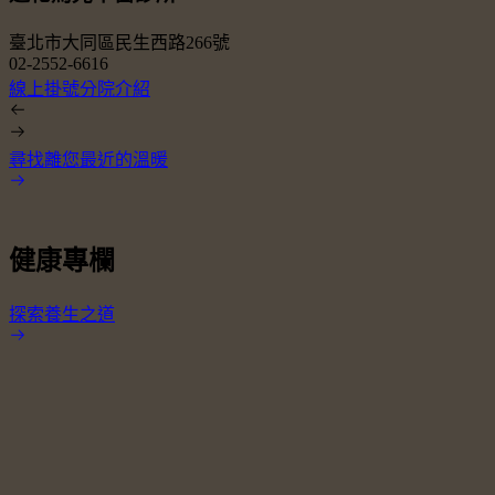
臺北市大同區民生西路266號
02-2552-6616
0
線上掛號
分院介紹
尋找離您最近的溫暖
健康專欄
探索養生之道