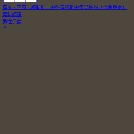
痛風、三高、脂肪肝—中醫這樣拆中年男性的「代謝地雷」
專科調理
男性保健