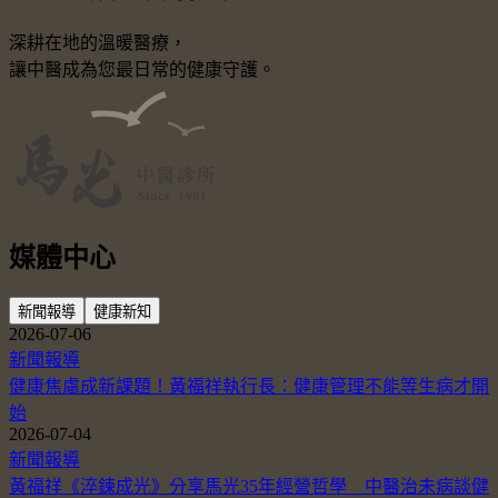
深耕在地的溫暖醫療，
讓中醫成為您最日常的健康守護。
媒體中心
新聞報導
健康新知
2026-07-06
新聞報導
健康焦慮成新課題！黃福祥執行長：健康管理不能等生病才開
始
2026-07-04
新聞報導
黃福祥《淬鍊成光》分享馬光35年經營哲學 中醫治未病談健