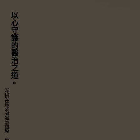
以心守護
的醫治之道
⚬
深耕在地的溫暖醫療，