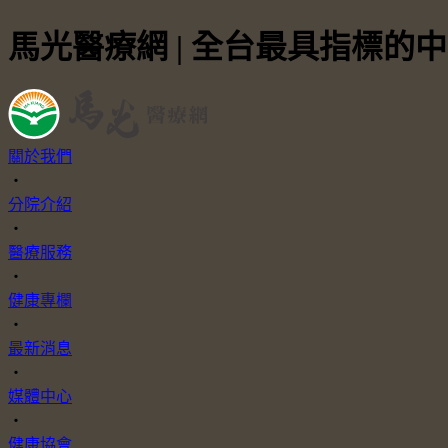
馬光醫療網 | 全台最具指標的
關於我們
・
分院介紹
・
醫療服務
・
健康專欄
・
最新消息
・
媒體中心
・
健康協會