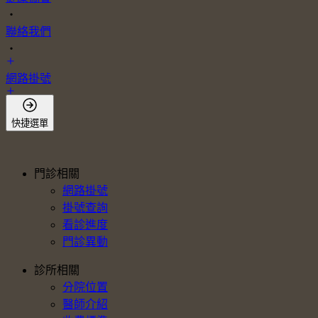
・
聯絡我們
・
網路掛號
會員登入
快捷選單
門診相關
網路掛號
掛號查詢
看診進度
門診異動
診所相關
分院位置
醫師介紹