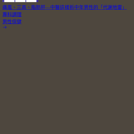
痛風、三高、脂肪肝—中醫這樣拆中年男性的「代謝地雷」
專科調理
男性保健