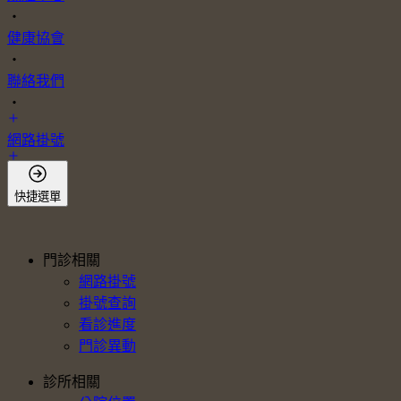
・
健康協會
・
聯絡我們
・
網路掛號
會員登入
快捷選單
門診相關
網路掛號
掛號查詢
看診進度
門診異動
診所相關