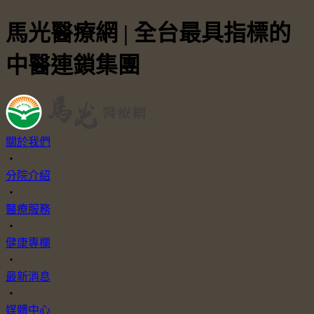
馬光醫療網 | 全台最具指標的
中醫連鎖集團
關於我們
・
分院介紹
・
醫療服務
・
健康專欄
・
最新消息
・
媒體中心