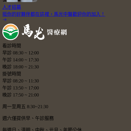
人才招募
挺你的好夥伴都在這裡，馬光中醫歡迎你的加入！
看診時間
早診
08:30
~
12:00
午診
14:00
~
17:30
晚診
18:00
~
21:30
掛號時間
早診
08:20
~
11:30
午診
13:50
~
17:00
晚診
17:50
~
21:00
周一至周五 8:30~21:30
週六僅提供早、午診服務
每週日、清明、中秋、元旦、年節公休