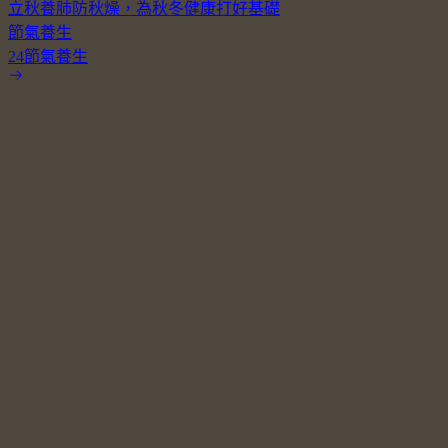
立秋養肺防秋燥，為秋冬健康打好基礎
節氣養生
24節氣養生