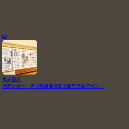
馬光醫訊
循節氣養生，馬光醫訊提供最淺顯易懂的保養法。