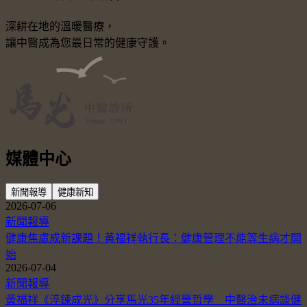
深耕在地的溫暖醫療，
讓中醫成為您最日常的健康守護。
媒體中心
新聞報導
健康新知
2026-07-06
新聞報導
健康焦慮成新課題！黃福祥執行長：健康管理不能等生病才開
始
2026-07-04
新聞報導
黃福祥《淬鍊成光》分享馬光35年經營哲學 中醫治未病談健