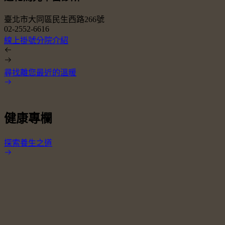
臺北市大同區民生西路266號
02-2552-6616
0
線上掛號
分院介紹
尋找離您最近的溫暖
健康專欄
探索養生之道