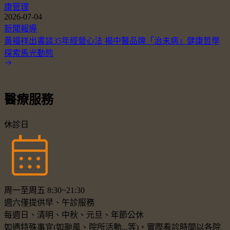
康管理
2026-07-04
新聞報導
黃福祥出書談35年經營心法 揭中醫品牌「治未病」健康哲學
探索馬光動態
醫療服務
休診日
周一至周五 8:30~21:30
週六僅提供早、午診服務
每週日、清明、中秋、元旦、年節公休
如遇特殊事宜(如颱風、院所活動...等)，實際看診時間以各院