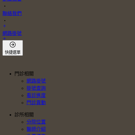
・
聯絡我們
・
網路掛號
會員登入
快捷選單
門診相關
網路掛號
掛號查詢
看診進度
門診異動
診所相關
分院位置
醫師介紹