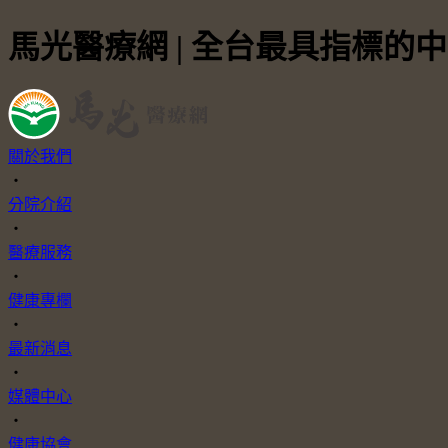
馬光醫療網 | 全台最具指標的
關於我們
・
分院介紹
・
醫療服務
・
健康專欄
・
最新消息
・
媒體中心
・
健康協會