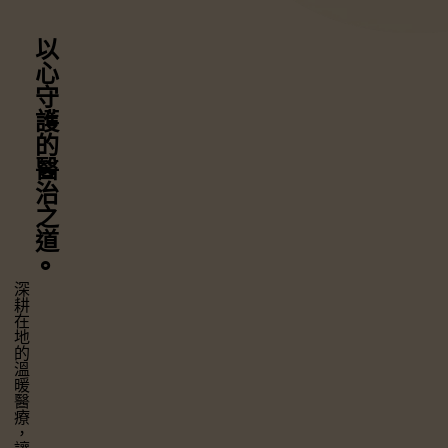
以心守護
的醫治之道
⚬
深耕在地的溫暖醫療，