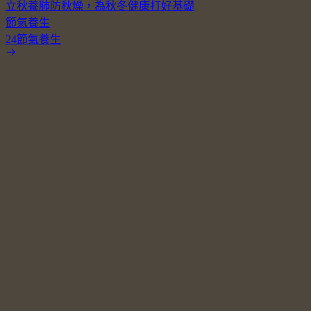
立秋養肺防秋燥，為秋冬健康打好基礎
節氣養生
24節氣養生