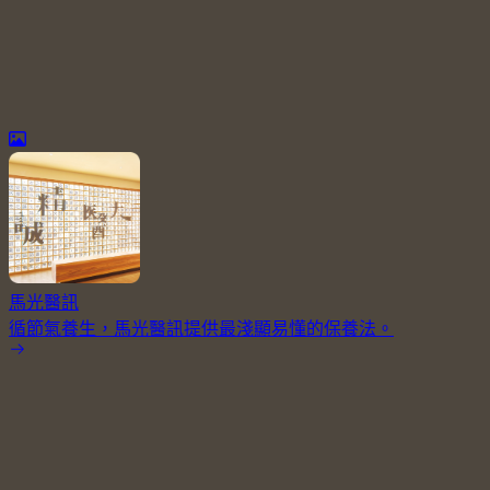
馬光醫訊
循節氣養生，馬光醫訊提供最淺顯易懂的保養法。