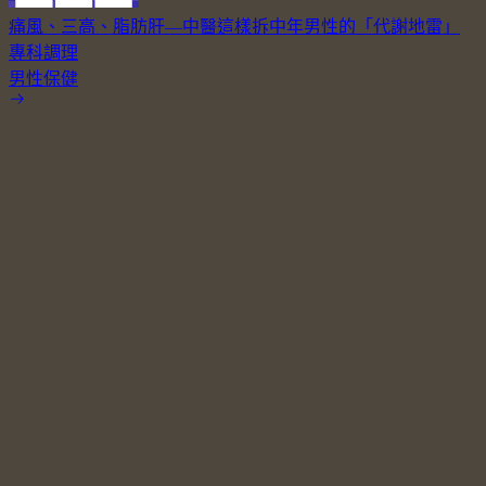
痛風、三高、脂肪肝—中醫這樣拆中年男性的「代謝地雷」
專科調理
男性保健