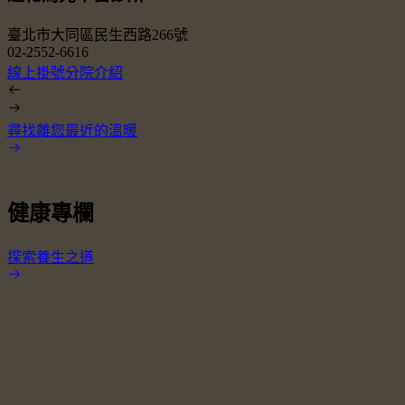
臺北市大同區民生西路266號
02-2552-6616
0
線上掛號
分院介紹
尋找離您最近的溫暖
健康專欄
探索養生之道