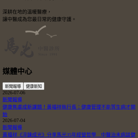
深耕在地的溫暖醫療，
讓中醫成為您最日常的健康守護。
媒體中心
新聞報導
健康新知
2026-07-06
新聞報導
健康焦慮成新課題！黃福祥執行長：健康管理不能等生病才開
始
2026-07-04
新聞報導
黃福祥《淬鍊成光》分享馬光35年經營哲學 中醫治未病談健