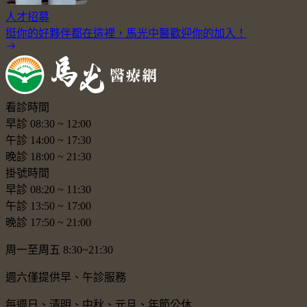
人才招募
挺你的好夥伴都在這裡，馬光中醫歡迎你的加入！
看診時間
早診
08:30
~
12:00
午診
14:00
~
17:30
晚診
18:00
~
21:30
掛號時間
早診
08:20
~
11:30
午診
13:50
~
17:00
晚診
17:50
~
21:00
周一至周五 8:30~21:30
週六僅提供早、午診服務
每週日、清明、中秋、元旦、年節公休