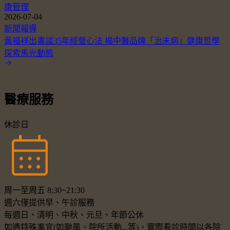
康管理
2026-07-04
新聞報導
黃福祥出書談35年經營心法 揭中醫品牌「治未病」健康哲學
探索馬光動態
醫療服務
休診日
周一至周五 8:30~21:30
週六僅提供早、午診服務
每週日、清明、中秋、元旦、年節公休
如遇特殊事宜(如颱風、院所活動...等)，實際看診時間以各院