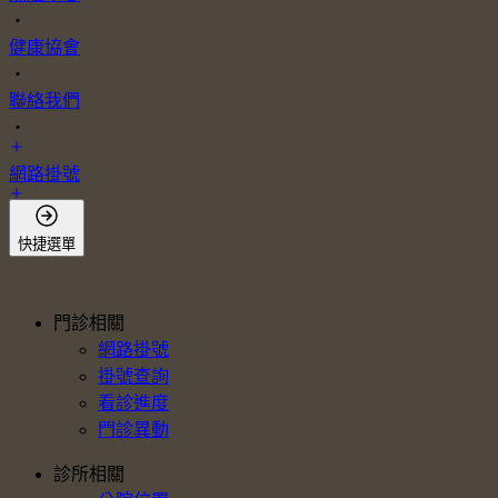
・
健康協會
・
聯絡我們
・
網路掛號
會員登入
快捷選單
門診相關
網路掛號
掛號查詢
看診進度
門診異動
診所相關