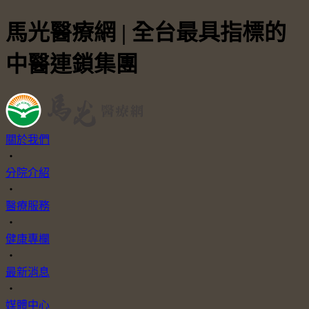
馬光醫療網 | 全台最具指標的
中醫連鎖集團
關於我們
・
分院介紹
・
醫療服務
・
健康專欄
・
最新消息
・
媒體中心