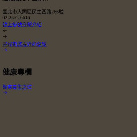
臺北市大同區民生西路266號
02-2552-6616
0
線上掛號
分院介紹
尋找離您最近的溫暖
健康專欄
探索養生之道