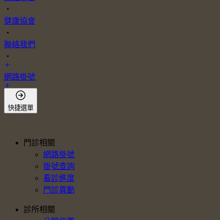
・
健康協會
・
聯絡我們
・
網路掛號
會員登入
快捷選單
門診相關
網路掛號
掛號查詢
看診進度
門診異動
診所相關