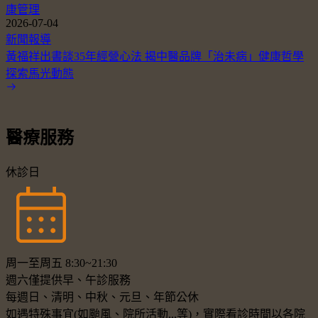
康管理
2026-07-04
新聞報導
黃福祥出書談35年經營心法 揭中醫品牌「治未病」健康哲學
探索馬光動態
醫療服務
休診日
周一至周五 8:30~21:30
週六僅提供早、午診服務
每週日、清明、中秋、元旦、年節公休
如遇特殊事宜(如颱風、院所活動...等)，實際看診時間以各院