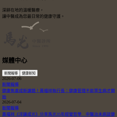
深耕在地的溫暖醫療，
讓中醫成為您最日常的健康守護。
媒體中心
新聞報導
健康新知
2026-07-06
新聞報導
健康焦慮成新課題！黃福祥執行長：健康管理不能等生病才開
始
2026-07-04
新聞報導
黃福祥《淬鍊成光》分享馬光35年經營哲學 中醫治未病談健