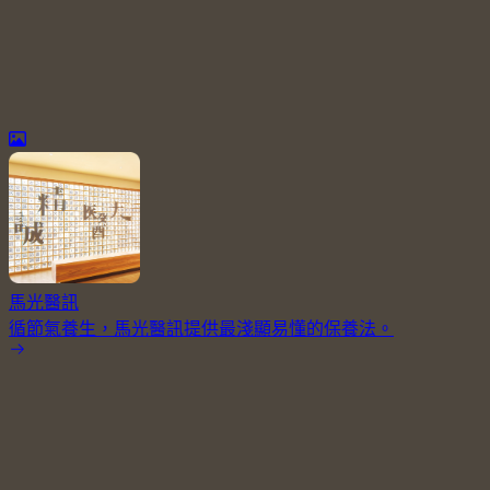
馬光醫訊
循節氣養生，馬光醫訊提供最淺顯易懂的保養法。