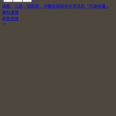
痛風、三高、脂肪肝—中醫這樣拆中年男性的「代謝地雷」
專科調理
男性保健