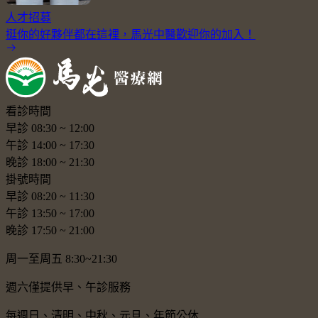
人才招募
挺你的好夥伴都在這裡，馬光中醫歡迎你的加入！
看診時間
早診
08:30
~
12:00
午診
14:00
~
17:30
晚診
18:00
~
21:30
掛號時間
早診
08:20
~
11:30
午診
13:50
~
17:00
晚診
17:50
~
21:00
周一至周五 8:30~21:30
週六僅提供早、午診服務
每週日、清明、中秋、元旦、年節公休