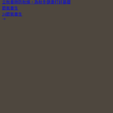
立秋養肺防秋燥，為秋冬健康打好基礎
節氣養生
24節氣養生