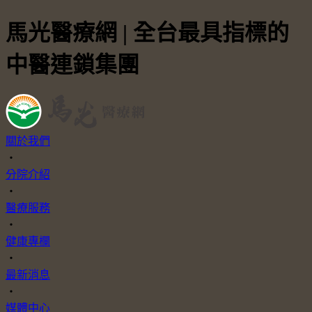
馬光醫療網 | 全台最具指標的
中醫連鎖集團
關於我們
・
分院介紹
・
醫療服務
・
健康專欄
・
最新消息
・
媒體中心