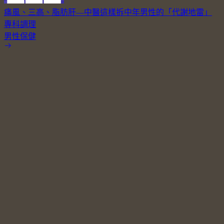
痛風、三高、脂肪肝—中醫這樣拆中年男性的「代謝地雷」
專科調理
男性保健