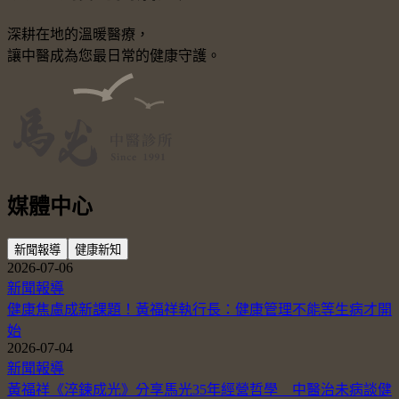
深耕在地的溫暖醫療，
讓中醫成為您最日常的健康守護。
媒體中心
新聞報導
健康新知
2026-07-06
新聞報導
健康焦慮成新課題！黃福祥執行長：健康管理不能等生病才開
始
2026-07-04
新聞報導
黃福祥《淬鍊成光》分享馬光35年經營哲學 中醫治未病談健