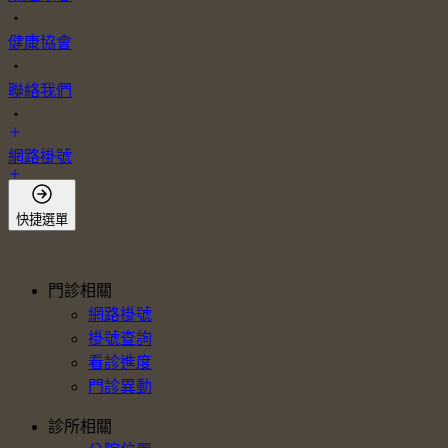
・
健康協會
・
聯絡我們
・
網路掛號
會員登入
快捷選單
門診相關
網路掛號
掛號查詢
看診進度
門診異動
診所相關