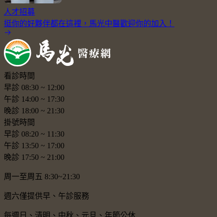
人才招募
挺你的好夥伴都在這裡，馬光中醫歡迎你的加入！
看診時間
早診
08:30
~
12:00
午診
14:00
~
17:30
晚診
18:00
~
21:30
掛號時間
早診
08:20
~
11:30
午診
13:50
~
17:00
晚診
17:50
~
21:00
周一至周五 8:30~21:30
週六僅提供早、午診服務
每週日、清明、中秋、元旦、年節公休