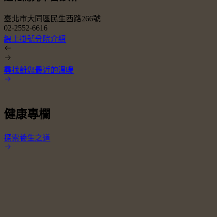
臺北市大同區民生西路266號
02-2552-6616
0
線上掛號
分院介紹
尋找離您最近的溫暖
健康專欄
探索養生之道