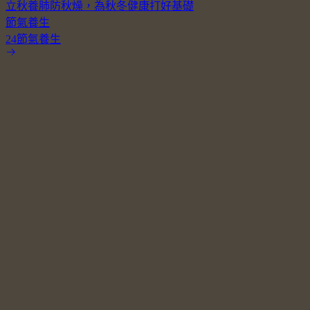
立秋養肺防秋燥，為秋冬健康打好基礎
節氣養生
24節氣養生