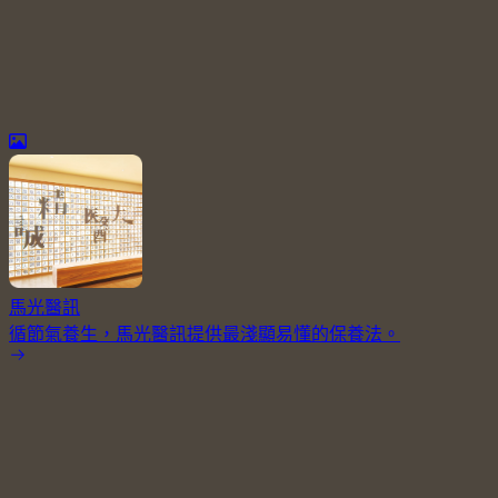
馬光醫訊
循節氣養生，馬光醫訊提供最淺顯易懂的保養法。