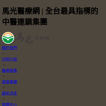
馬光醫療網 | 全台最具指標的
中醫連鎖集團
關於我們
・
分院介紹
・
醫療服務
・
健康專欄
・
最新消息
・
媒體中心