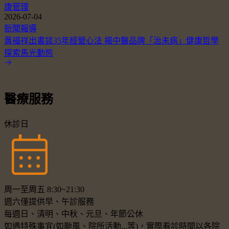
康管理
2026-07-04
新聞報導
黃福祥出書談35年經營心法 揭中醫品牌「治未病」健康哲學
探索馬光動態
醫療服務
休診日
周一至周五 8:30~21:30
週六僅提供早、午診服務
每週日、清明、中秋、元旦、年節公休
如遇特殊事宜(如颱風、院所活動...等)，實際看診時間以各院