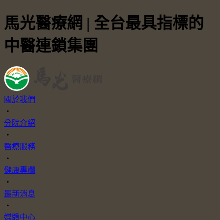
馬光醫療網 | 全台最具指標的
中醫連鎖集團
關於我們
・
分院介紹
・
醫療服務
・
健康專欄
・
最新消息
・
媒體中心