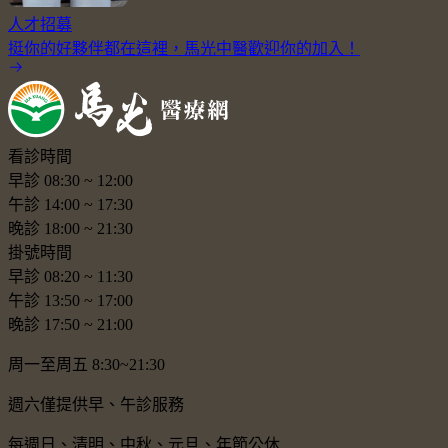
人才招募
挺你的好夥伴都在這裡，馬光中醫歡迎你的加入！
看診時間
早診
08:30
~
12:00
午診
14:00
~
17:30
晚診
18:00
~
21:30
掛號時間
早診
08:20
~
11:30
午診
13:50
~
17:00
晚診
17:50
~
21:00
周一至周五 8:30~21:30
週六僅提供早、午診服務
每週日、清明、中秋、元旦、年節公休