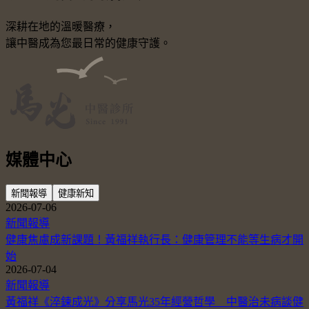
深耕在地的溫暖醫療，
讓中醫成為您最日常的健康守護。
媒體中心
新聞報導
健康新知
2026-07-06
新聞報導
健康焦慮成新課題！黃福祥執行長：健康管理不能等生病才開
始
2026-07-04
新聞報導
黃福祥《淬鍊成光》分享馬光35年經營哲學 中醫治未病談健