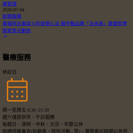
康管理
2026-07-04
新聞報導
黃福祥出書談35年經營心法 揭中醫品牌「治未病」健康哲學
探索馬光動態
醫療服務
休診日
周一至周五 8:30~21:30
週六僅提供早、午診服務
每週日、清明、中秋、元旦、年節公休
如遇特殊事宜(如颱風、院所活動...等)，實際看診時間以各院