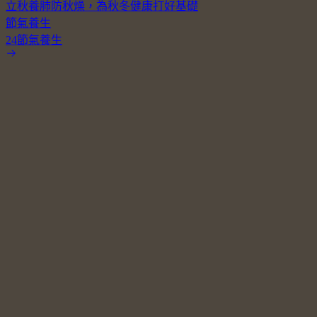
立秋養肺防秋燥，為秋冬健康打好基礎
節氣養生
24節氣養生