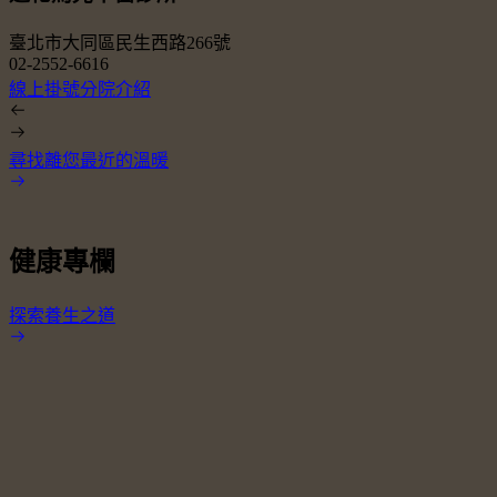
臺北市大同區民生西路266號
02-2552-6616
0
線上掛號
分院介紹
尋找離您最近的溫暖
健康專欄
探索養生之道