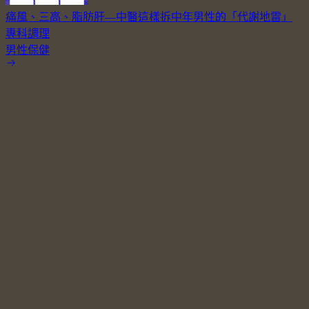
痛風、三高、脂肪肝—中醫這樣拆中年男性的「代謝地雷」
專科調理
男性保健