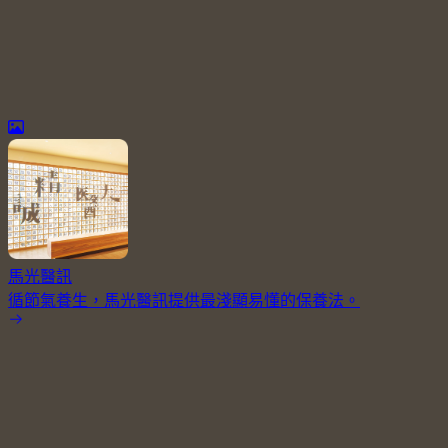
馬光醫訊
循節氣養生，馬光醫訊提供最淺顯易懂的保養法。