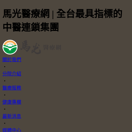
馬光醫療網 | 全台最具指標的
中醫連鎖集團
關於我們
・
分院介紹
・
醫療服務
・
健康專欄
・
最新消息
・
媒體中心