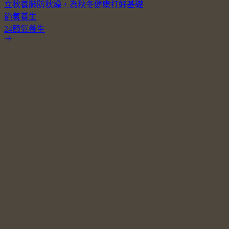
立秋養肺防秋燥，為秋冬健康打好基礎
節氣養生
24節氣養生