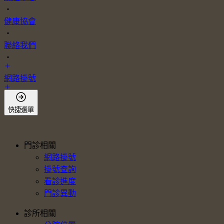
・
健康協會
・
聯絡我們
・
網路掛號
會員登入
快捷選單
門診相關
網路掛號
掛號查詢
看診進度
門診異動
診所相關