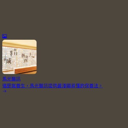
馬光醫訊
循節氣養生，馬光醫訊提供最淺顯易懂的保養法。