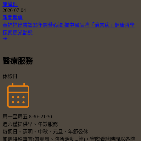
康管理
2026-07-04
新聞報導
黃福祥出書談35年經營心法 揭中醫品牌「治未病」健康哲學
探索馬光動態
醫療服務
休診日
周一至周五 8:30~21:30
週六僅提供早、午診服務
每週日、清明、中秋、元旦、年節公休
如遇特殊事宜(如颱風、院所活動...等)，實際看診時間以各院