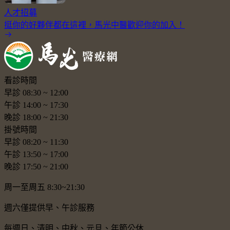
人才招募
挺你的好夥伴都在這裡，馬光中醫歡迎你的加入！
看診時間
早診
08:30
~
12:00
午診
14:00
~
17:30
晚診
18:00
~
21:30
掛號時間
早診
08:20
~
11:30
午診
13:50
~
17:00
晚診
17:50
~
21:00
周一至周五 8:30~21:30
週六僅提供早、午診服務
每週日、清明、中秋、元旦、年節公休