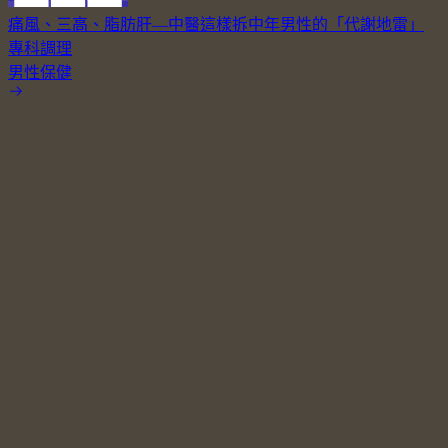
痛風、三高、脂肪肝—中醫這樣拆中年男性的「代謝地雷」
專科調理
男性保健