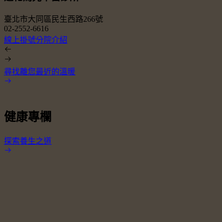
臺北市大同區民生西路266號
02-2552-6616
0
線上掛號
分院介紹
尋找離您最近的溫暖
健康專欄
探索養生之道