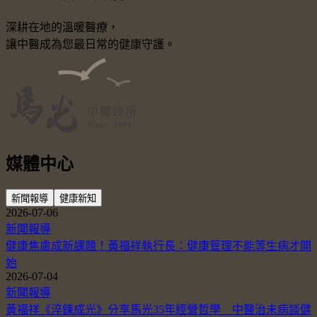
深耕在地的溫暖醫療，
讓中醫成為您最日常的健康守護。
媒體中心
新聞報導
健康新知
2026-07-06
新聞報導
健康焦慮成新課題！黃福祥執行長：健康管理不能等生病才開
始
2026-07-04
新聞報導
黃福祥《淬鍊成光》分享馬光35年經營哲學 中醫治未病談健