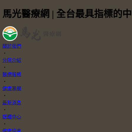
馬光醫療網 | 全台最具指標的
關於我們
・
分院介紹
・
醫療服務
・
健康專欄
・
最新消息
・
媒體中心
・
健康協會