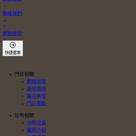
・
聯絡我們
・
網路掛號
會員登入
快捷選單
門診相關
網路掛號
掛號查詢
看診進度
門診異動
診所相關
分院位置
醫師介紹