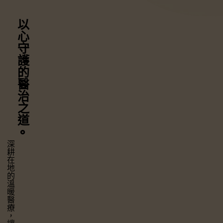
以心守護
的醫治之道
⚬
深耕在地的溫暖醫療，