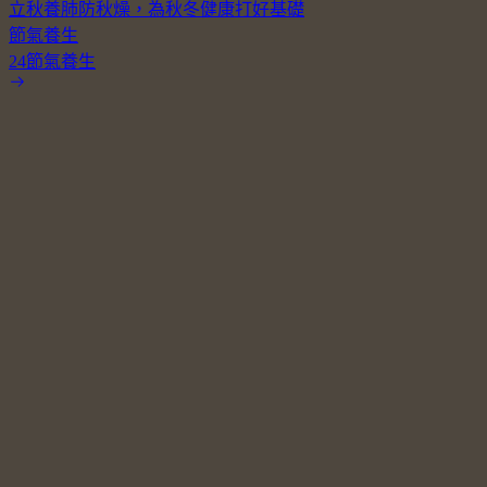
立秋養肺防秋燥，為秋冬健康打好基礎
節氣養生
24節氣養生