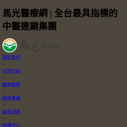
馬光醫療網 | 全台最具指標的
中醫連鎖集團
關於我們
・
分院介紹
・
醫療服務
・
健康專欄
・
最新消息
・
媒體中心