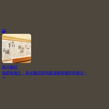
馬光醫訊
循節氣養生，馬光醫訊提供最淺顯易懂的保養法。