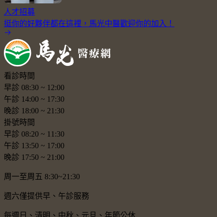
人才招募
挺你的好夥伴都在這裡，馬光中醫歡迎你的加入！
看診時間
早診
08:30
~
12:00
午診
14:00
~
17:30
晚診
18:00
~
21:30
掛號時間
早診
08:20
~
11:30
午診
13:50
~
17:00
晚診
17:50
~
21:00
周一至周五 8:30~21:30
週六僅提供早、午診服務
每週日、清明、中秋、元旦、年節公休