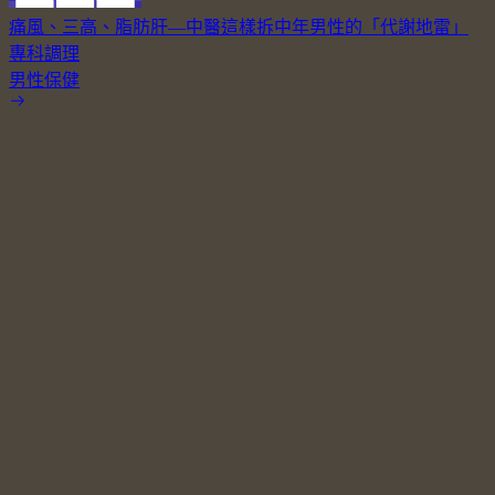
痛風、三高、脂肪肝—中醫這樣拆中年男性的「代謝地雷」
專科調理
男性保健