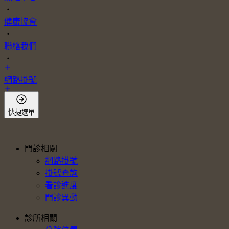
・
健康協會
・
聯絡我們
・
網路掛號
會員登入
快捷選單
門診相關
網路掛號
掛號查詢
看診進度
門診異動
診所相關