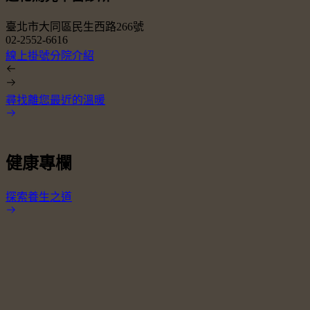
臺北市大同區民生西路266號
02-2552-6616
0
線上掛號
分院介紹
尋找離您最近的溫暖
健康專欄
探索養生之道