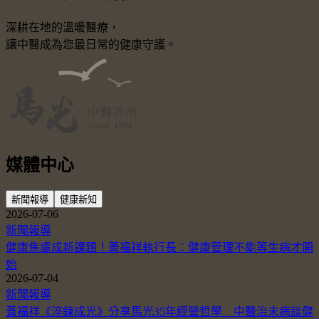
深耕在地的溫暖醫療，
讓中醫成為您最日常的健康守護。
媒體中心
新聞報導
健康新知
2026-07-06
新聞報導
健康焦慮成新課題！黃福祥執行長：健康管理不能等生病才開
始
2026-07-04
新聞報導
黃福祥《淬鍊成光》分享馬光35年經營哲學 中醫治未病談健