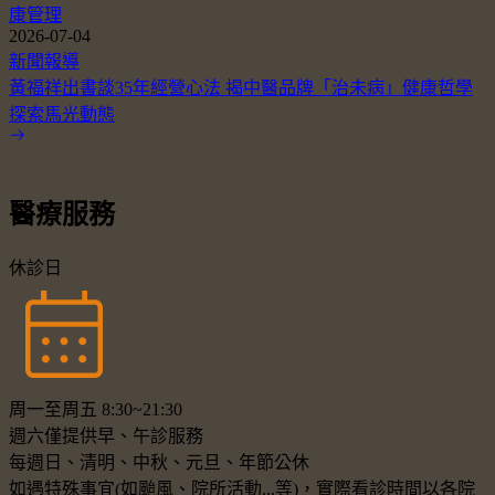
康管理
2026-07-04
新聞報導
黃福祥出書談35年經營心法 揭中醫品牌「治未病」健康哲學
探索馬光動態
醫療服務
休診日
周一至周五 8:30~21:30
週六僅提供早、午診服務
每週日、清明、中秋、元旦、年節公休
如遇特殊事宜(如颱風、院所活動...等)，實際看診時間以各院