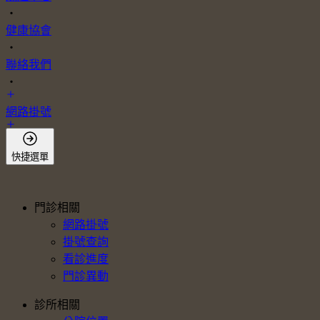
・
健康協會
・
聯絡我們
・
網路掛號
會員登入
快捷選單
門診相關
網路掛號
掛號查詢
看診進度
門診異動
診所相關