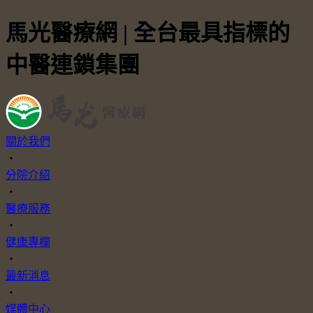
馬光醫療網 | 全台最具指標的
中醫連鎖集團
關於我們
・
分院介紹
・
醫療服務
・
健康專欄
・
最新消息
・
媒體中心