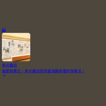
馬光醫訊
循節氣養生，馬光醫訊提供最淺顯易懂的保養法。