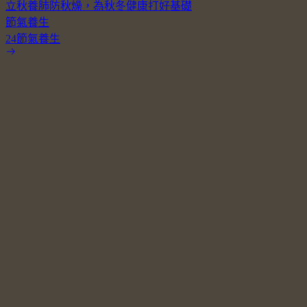
立秋養肺防秋燥，為秋冬健康打好基礎
節氣養生
24節氣養生