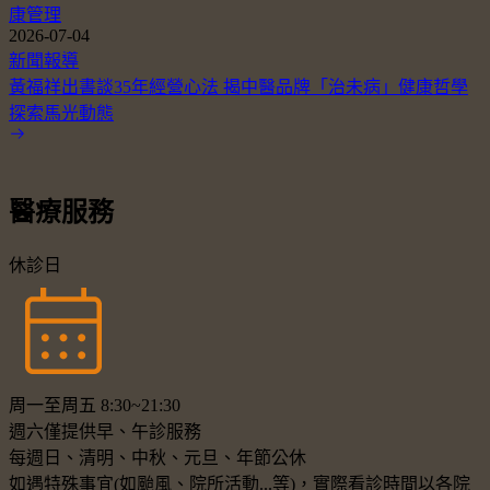
康管理
2026-07-04
新聞報導
黃福祥出書談35年經營心法 揭中醫品牌「治未病」健康哲學
探索馬光動態
醫療服務
休診日
周一至周五 8:30~21:30
週六僅提供早、午診服務
每週日、清明、中秋、元旦、年節公休
如遇特殊事宜(如颱風、院所活動...等)，實際看診時間以各院