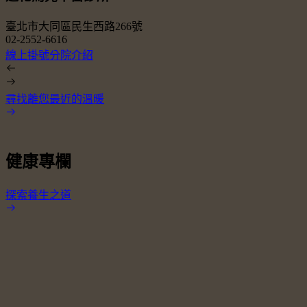
臺北市大同區民生西路266號
02-2552-6616
0
線上掛號
分院介紹
尋找離您最近的溫暖
健康專欄
探索養生之道