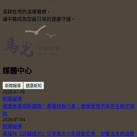
深耕在地的溫暖醫療，
讓中醫成為您最日常的健康守護。
媒體中心
新聞報導
健康新知
2026-07-06
新聞報導
健康焦慮成新課題！黃福祥執行長：健康管理不能等生病才開
始
2026-07-04
新聞報導
黃福祥《淬鍊成光》分享馬光35年經營哲學 中醫治未病談健