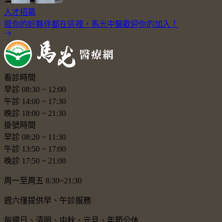
人才招募
挺你的好夥伴都在這裡，馬光中醫歡迎你的加入！
看診時間
早診
08:30
~
12:00
午診
14:00
~
17:30
晚診
18:00
~
21:30
掛號時間
早診
08:20
~
11:30
午診
13:50
~
17:00
晚診
17:50
~
21:00
周一至周五 8:30~21:30
週六僅提供早、午診服務
每週日、清明、中秋、元旦、年節公休