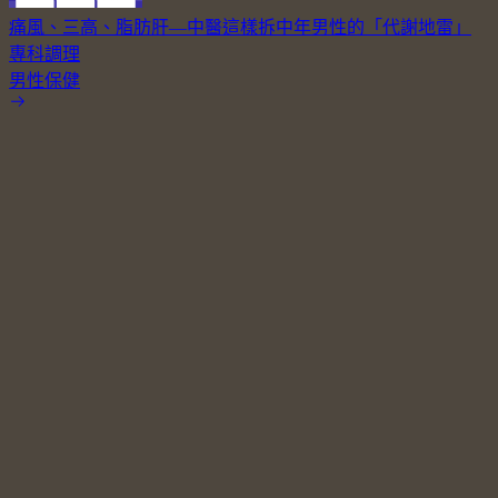
痛風、三高、脂肪肝—中醫這樣拆中年男性的「代謝地雷」
專科調理
男性保健