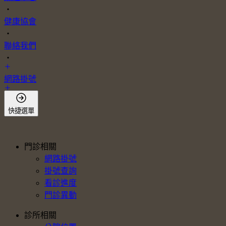
・
健康協會
・
聯絡我們
・
網路掛號
會員登入
快捷選單
門診相關
網路掛號
掛號查詢
看診進度
門診異動
診所相關