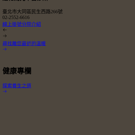
臺北市大同區民生西路266號
02-2552-6616
0
線上掛號
分院介紹
尋找離您最近的溫暖
健康專欄
探索養生之道