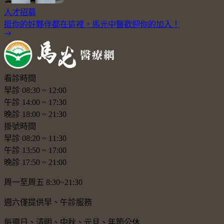
人才招募
挺你的好夥伴都在這裡，馬光中醫歡迎你的加入！
看診時間
早診
08:30
~
12:00
午診
14:00
~
17:30
晚診
18:00
~
21:30
掛號時間
早診
08:20
~
11:30
午診
13:50
~
17:00
晚診
17:50
~
21:00
周一至周五 8:30~21:30
週六僅提供早、午診服務
每週日、清明、中秋、元旦、年節公休