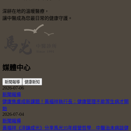
深耕在地的溫暖醫療，
讓中醫成為您最日常的健康守護。
媒體中心
新聞報導
健康新知
2026-07-06
新聞報導
健康焦慮成新課題！黃福祥執行長：健康管理不能等生病才開
始
2026-07-04
新聞報導
黃福祥《淬鍊成光》分享馬光35年經營哲學 中醫治未病談健