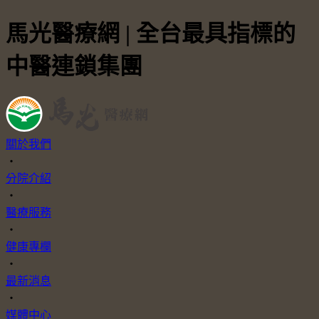
馬光醫療網 | 全台最具指標的
中醫連鎖集團
關於我們
・
分院介紹
・
醫療服務
・
健康專欄
・
最新消息
・
媒體中心