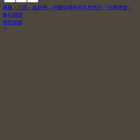
痛風、三高、脂肪肝—中醫這樣拆中年男性的「代謝地雷」
專科調理
男性保健