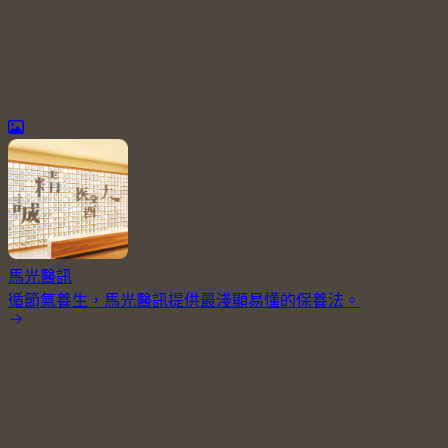
馬光醫訊
循節氣養生，馬光醫訊提供最淺顯易懂的保養法。