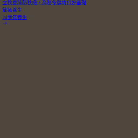
立秋養肺防秋燥，為秋冬健康打好基礎
節氣養生
24節氣養生