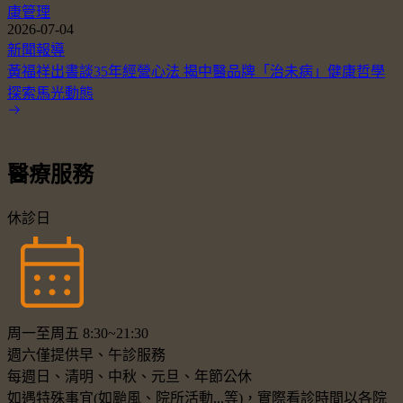
康管理
2026-07-04
新聞報導
黃福祥出書談35年經營心法 揭中醫品牌「治未病」健康哲學
探索馬光動態
醫療服務
休診日
周一至周五 8:30~21:30
週六僅提供早、午診服務
每週日、清明、中秋、元旦、年節公休
如遇特殊事宜(如颱風、院所活動...等)，實際看診時間以各院