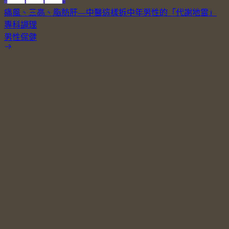
痛風、三高、脂肪肝—中醫這樣拆中年男性的「代謝地雷」
專科調理
男性保健