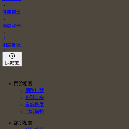
・
健康協會
・
聯絡我們
・
網路掛號
會員登入
快捷選單
門診相關
網路掛號
掛號查詢
看診進度
門診異動
診所相關