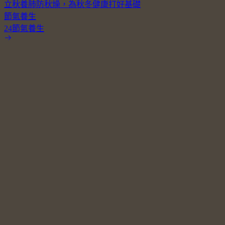
立秋養肺防秋燥，為秋冬健康打好基礎
節氣養生
24節氣養生