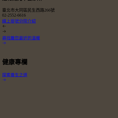
臺北市大同區民生西路266號
02-2552-6616
0
線上掛號
分院介紹
尋找離您最近的溫暖
健康專欄
探索養生之道