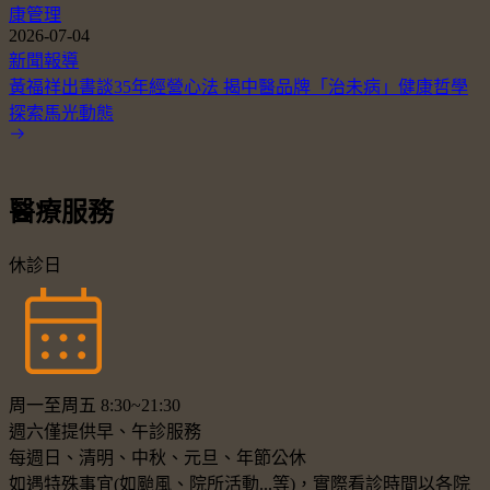
康管理
2026-07-04
新聞報導
黃福祥出書談35年經營心法 揭中醫品牌「治未病」健康哲學
探索馬光動態
醫療服務
休診日
周一至周五 8:30~21:30
週六僅提供早、午診服務
每週日、清明、中秋、元旦、年節公休
如遇特殊事宜(如颱風、院所活動...等)，實際看診時間以各院