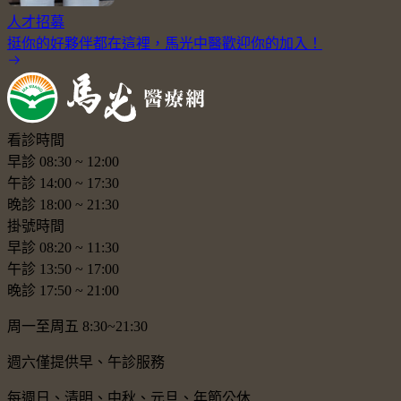
人才招募
挺你的好夥伴都在這裡，馬光中醫歡迎你的加入！
看診時間
早診
08:30
~
12:00
午診
14:00
~
17:30
晚診
18:00
~
21:30
掛號時間
早診
08:20
~
11:30
午診
13:50
~
17:00
晚診
17:50
~
21:00
周一至周五 8:30~21:30
週六僅提供早、午診服務
每週日、清明、中秋、元旦、年節公休