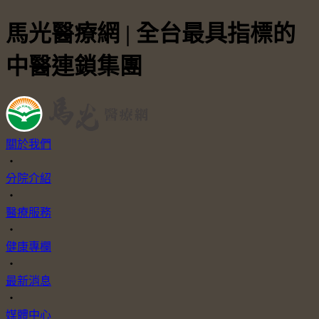
馬光醫療網 | 全台最具指標的
中醫連鎖集團
關於我們
・
分院介紹
・
醫療服務
・
健康專欄
・
最新消息
・
媒體中心