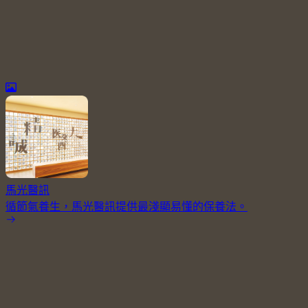
馬光醫訊
循節氣養生，馬光醫訊提供最淺顯易懂的保養法。