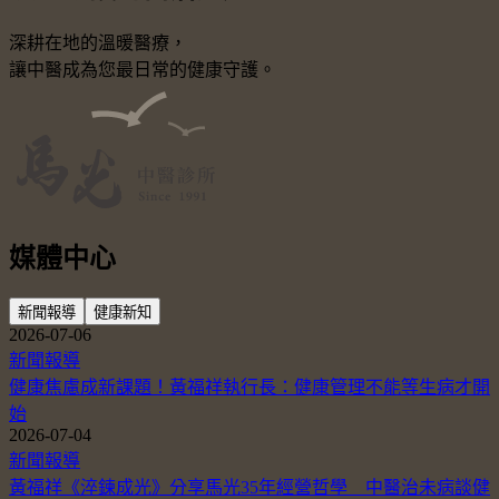
深耕在地的溫暖醫療，
讓中醫成為您最日常的健康守護。
媒體中心
新聞報導
健康新知
2026-07-06
新聞報導
健康焦慮成新課題！黃福祥執行長：健康管理不能等生病才開
始
2026-07-04
新聞報導
黃福祥《淬鍊成光》分享馬光35年經營哲學 中醫治未病談健