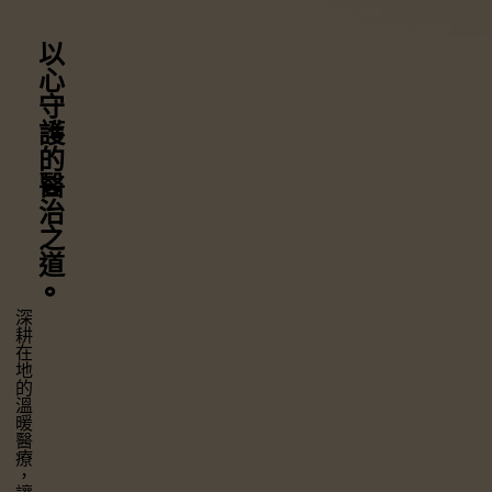
以心守護
的醫治之道
⚬
深耕在地的溫暖醫療，