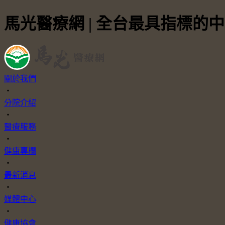
馬光醫療網 | 全台最具指標的
關於我們
・
分院介紹
・
醫療服務
・
健康專欄
・
最新消息
・
媒體中心
・
健康協會