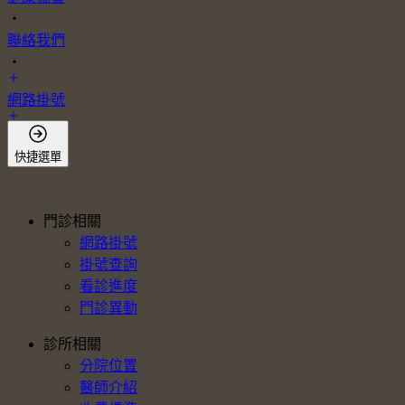
・
聯絡我們
・
網路掛號
會員登入
快捷選單
門診相關
網路掛號
掛號查詢
看診進度
門診異動
診所相關
分院位置
醫師介紹