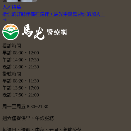
人才招募
挺你的好夥伴都在這裡，馬光中醫歡迎你的加入！
看診時間
早診
08:30
~
12:00
午診
14:00
~
17:30
晚診
18:00
~
21:30
掛號時間
早診
08:20
~
11:30
午診
13:50
~
17:00
晚診
17:50
~
21:00
周一至周五 8:30~21:30
週六僅提供早、午診服務
每週日、清明、中秋、元旦、年節公休