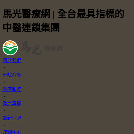
馬光醫療網 | 全台最具指標的
中醫連鎖集團
關於我們
・
分院介紹
・
醫療服務
・
健康專欄
・
最新消息
・
媒體中心