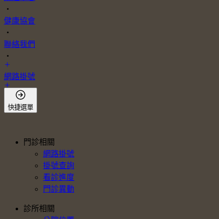
・
健康協會
・
聯絡我們
・
網路掛號
會員登入
快捷選單
門診相關
網路掛號
掛號查詢
看診進度
門診異動
診所相關