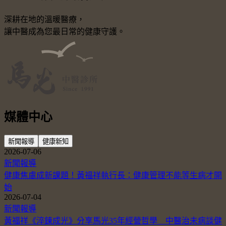
深耕在地的溫暖醫療，
讓中醫成為您最日常的健康守護。
媒體中心
新聞報導
健康新知
2026-07-06
新聞報導
健康焦慮成新課題！黃福祥執行長：健康管理不能等生病才開
始
2026-07-04
新聞報導
黃福祥《淬鍊成光》分享馬光35年經營哲學 中醫治未病談健