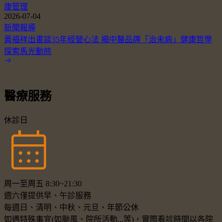
康管理
2026-07-04
新聞報導
黃福祥出書談35年經營心法 揭中醫品牌「治未病」健康哲學
探索馬光動態
醫療服務
休診日
周一至周五 8:30~21:30
週六僅提供早、午診服務
每週日、清明、中秋、元旦、年節公休
如遇特殊事宜(如颱風、院所活動...等)，實際看診時間以各院