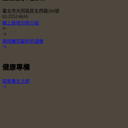
臺北市大同區民生西路266號
02-2552-6616
0
線上掛號
分院介紹
尋找離您最近的溫暖
健康專欄
探索養生之道