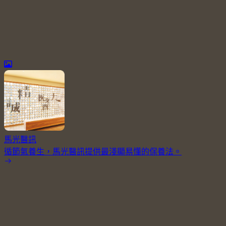
馬光醫訊
循節氣養生，馬光醫訊提供最淺顯易懂的保養法。