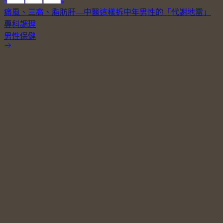
痛風、三高、脂肪肝—中醫這樣拆中年男性的「代謝地雷」
專科調理
男性保健