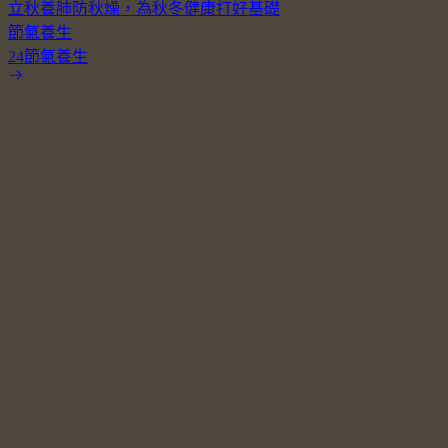
立秋養肺防秋燥，為秋冬健康打好基礎
節氣養生
24節氣養生