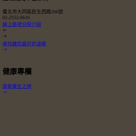
臺北市大同區民生西路266號
02-2552-6616
0
線上掛號
分院介紹
尋找離您最近的溫暖
健康專欄
探索養生之道