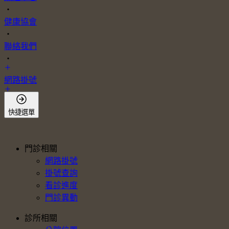
・
健康協會
・
聯絡我們
・
網路掛號
會員登入
快捷選單
門診相關
網路掛號
掛號查詢
看診進度
門診異動
診所相關