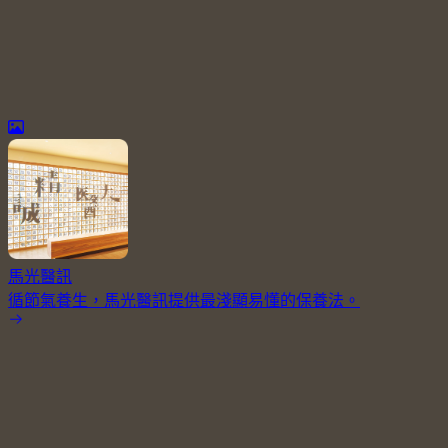
馬光醫訊
循節氣養生，馬光醫訊提供最淺顯易懂的保養法。