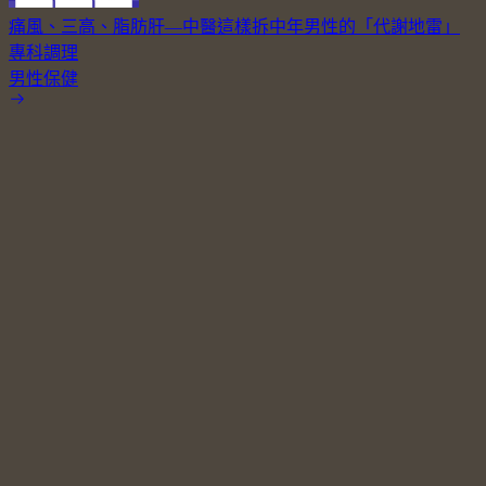
痛風、三高、脂肪肝—中醫這樣拆中年男性的「代謝地雷」
專科調理
男性保健