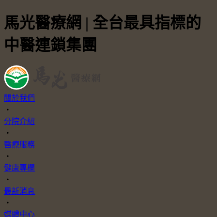
馬光醫療網 | 全台最具指標的
中醫連鎖集團
關於我們
・
分院介紹
・
醫療服務
・
健康專欄
・
最新消息
・
媒體中心