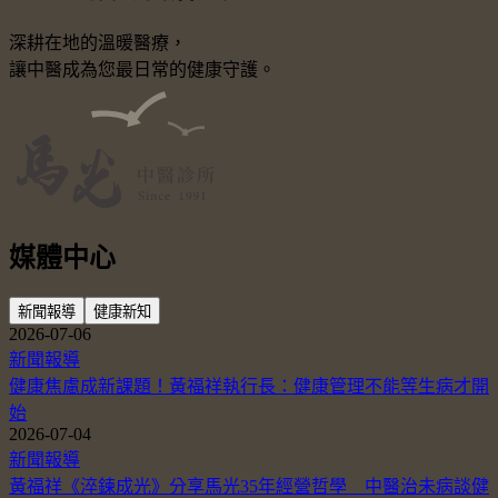
深耕在地的溫暖醫療，
讓中醫成為您最日常的健康守護。
媒體中心
新聞報導
健康新知
2026-07-06
新聞報導
健康焦慮成新課題！黃福祥執行長：健康管理不能等生病才開
始
2026-07-04
新聞報導
黃福祥《淬鍊成光》分享馬光35年經營哲學 中醫治未病談健