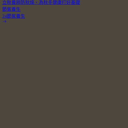
立秋養肺防秋燥，為秋冬健康打好基礎
節氣養生
24節氣養生