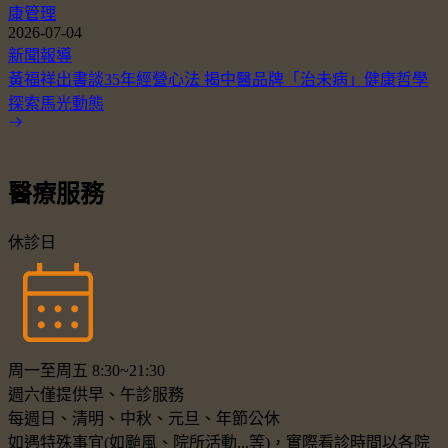
康管理
2026-07-04
新聞報導
黃福祥出書談35年經營心法 揭中醫品牌「治未病」健康哲學
探索馬光動態
醫療服務
休診日
周一至周五 8:30~21:30
週六僅提供早、午診服務
每週日、清明、中秋、元旦、年節公休
如遇特殊事宜(如颱風、院所活動...等)，實際看診時間以各院