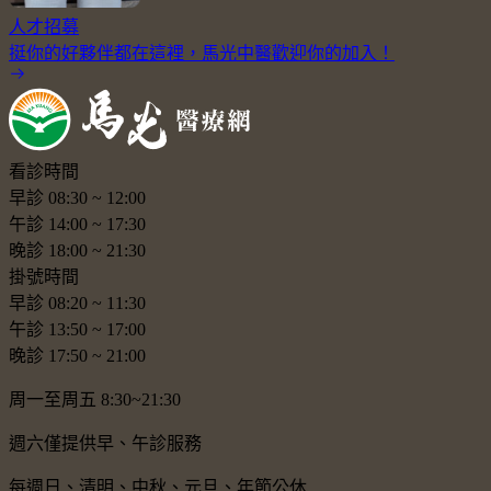
人才招募
挺你的好夥伴都在這裡，馬光中醫歡迎你的加入！
看診時間
早診
08:30
~
12:00
午診
14:00
~
17:30
晚診
18:00
~
21:30
掛號時間
早診
08:20
~
11:30
午診
13:50
~
17:00
晚診
17:50
~
21:00
周一至周五 8:30~21:30
週六僅提供早、午診服務
每週日、清明、中秋、元旦、年節公休