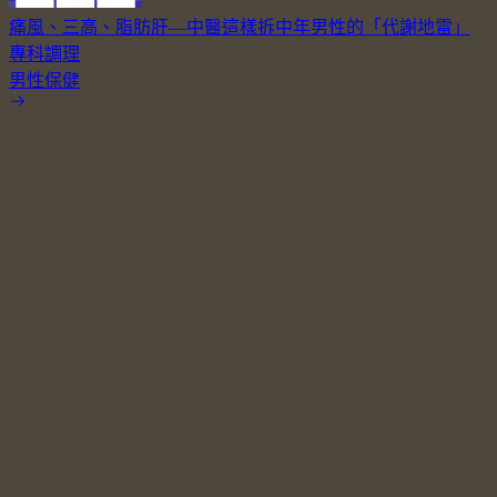
痛風、三高、脂肪肝—中醫這樣拆中年男性的「代謝地雷」
專科調理
男性保健