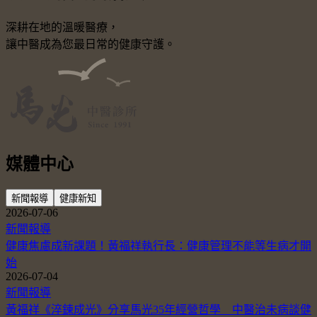
深耕在地的溫暖醫療，
讓中醫成為您最日常的健康守護。
媒體中心
新聞報導
健康新知
2026-07-06
新聞報導
健康焦慮成新課題！黃福祥執行長：健康管理不能等生病才開
始
2026-07-04
新聞報導
黃福祥《淬鍊成光》分享馬光35年經營哲學 中醫治未病談健