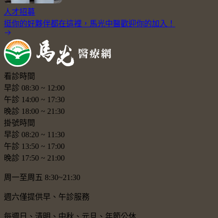
人才招募
挺你的好夥伴都在這裡，馬光中醫歡迎你的加入！
看診時間
早診
08:30
~
12:00
午診
14:00
~
17:30
晚診
18:00
~
21:30
掛號時間
早診
08:20
~
11:30
午診
13:50
~
17:00
晚診
17:50
~
21:00
周一至周五 8:30~21:30
週六僅提供早、午診服務
每週日、清明、中秋、元旦、年節公休