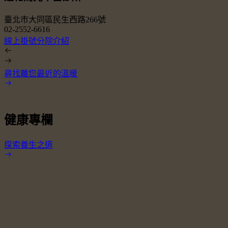
臺北市大同區民生西路266號
02-2552-6616
0
線上掛號
分院介紹
尋找離您最近的溫暖
健康專欄
探索養生之道