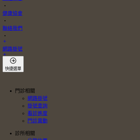
・
健康協會
・
聯絡我們
・
網路掛號
會員登入
快捷選單
門診相關
網路掛號
掛號查詢
看診進度
門診異動
診所相關