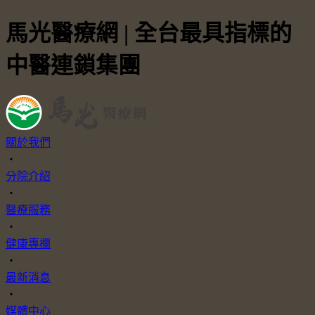
馬光醫療網 | 全台最具指標的
中醫連鎖集團
關於我們
・
分院介紹
・
醫療服務
・
健康專欄
・
最新消息
・
媒體中心