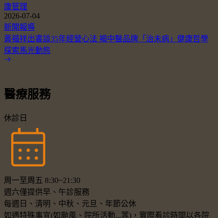
康管理
2026-07-04
新聞報導
黃福祥出書談35年經營心法 揭中醫品牌「治未病」健康哲學
探索馬光動態
醫療服務
休診日
周一至周五 8:30~21:30
週六僅提供早、午診服務
每週日、清明、中秋、元旦、年節公休
如遇特殊事宜(如颱風、院所活動...等)，實際看診時間以各院