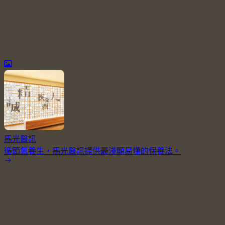
馬光醫訊
循節氣養生，馬光醫訊提供最淺顯易懂的保養法。