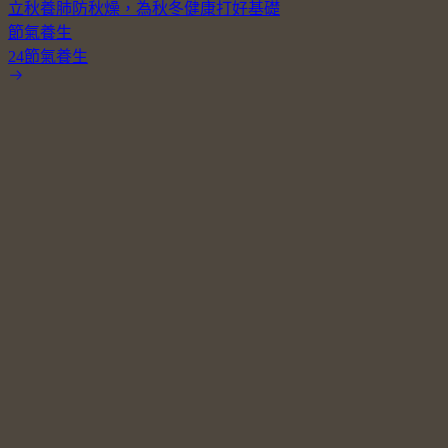
立秋養肺防秋燥，為秋冬健康打好基礎
節氣養生
24節氣養生