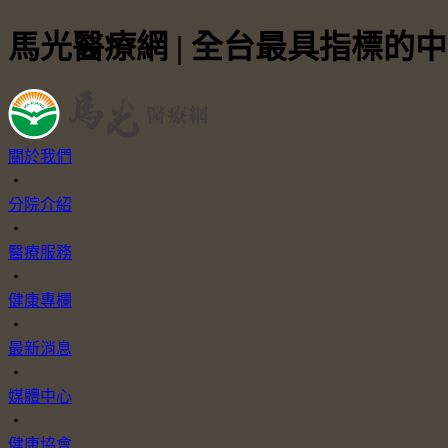
馬光醫療網 | 全台最具指標的
關於我們
・
分院介紹
・
醫療服務
・
健康專欄
・
最新消息
・
媒體中心
・
健康協會