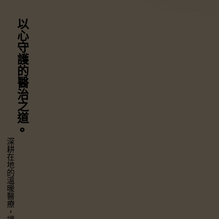
以心守護
的醫治之道
⚬
深耕在地的溫暖醫療，