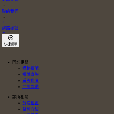
・
聯絡我們
・
網路掛號
會員登入
快捷選單
門診相關
網路掛號
掛號查詢
看診進度
門診異動
診所相關
分院位置
醫師介紹