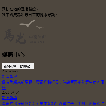
深耕在地的溫暖醫療，
讓中醫成為您最日常的健康守護。
媒體中心
新聞報導
健康新知
2026-07-06
新聞報導
健康焦慮成新課題！黃福祥執行長：健康管理不能等生病才開
始
2026-07-04
新聞報導
黃福祥《淬鍊成光》分享馬光35年經營哲學 中醫治未病談健