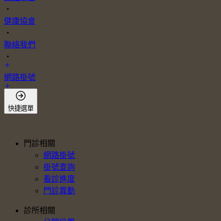
・
健康協會
・
聯絡我們
・
網路掛號
會員登入
快捷選單
門診相關
網路掛號
掛號查詢
看診進度
門診異動
診所相關