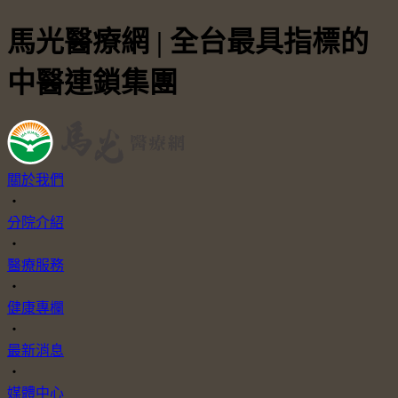
馬光醫療網 | 全台最具指標的
中醫連鎖集團
關於我們
・
分院介紹
・
醫療服務
・
健康專欄
・
最新消息
・
媒體中心