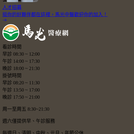
人才招募
挺你的好夥伴都在這裡，馬光中醫歡迎你的加入！
看診時間
早診
08:30
~
12:00
午診
14:00
~
17:30
晚診
18:00
~
21:30
掛號時間
早診
08:20
~
11:30
午診
13:50
~
17:00
晚診
17:50
~
21:00
周一至周五 8:30~21:30
週六僅提供早、午診服務
每週日、清明、中秋、元旦、年節公休