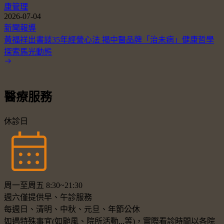
康管理
2026-07-04
新聞報導
黃福祥出書談35年經營心法 揭中醫品牌「治未病」健康哲學
探索馬光動態
醫療服務
休診日
周一至周五 8:30~21:30
週六僅提供早、午診服務
每週日、清明、中秋、元旦、年節公休
如遇特殊事宜(如颱風、院所活動...等)，實際看診時間以各院