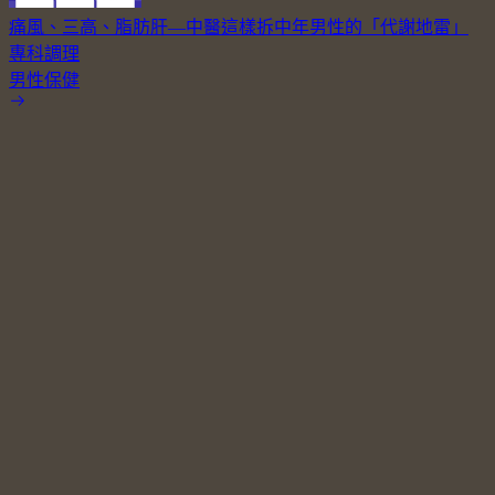
痛風、三高、脂肪肝—中醫這樣拆中年男性的「代謝地雷」
專科調理
男性保健