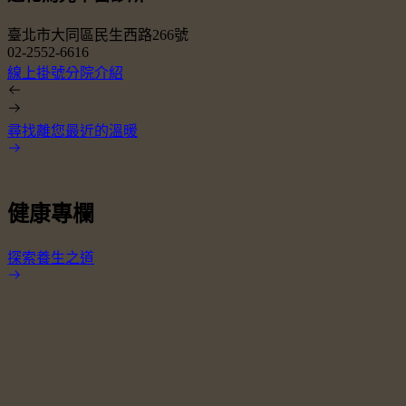
臺北市大同區民生西路266號
02-2552-6616
0
線上掛號
分院介紹
尋找離您最近的溫暖
健康專欄
探索養生之道