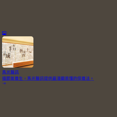
馬光醫訊
循節氣養生，馬光醫訊提供最淺顯易懂的保養法。