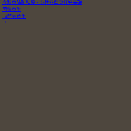
立秋養肺防秋燥，為秋冬健康打好基礎
節氣養生
24節氣養生