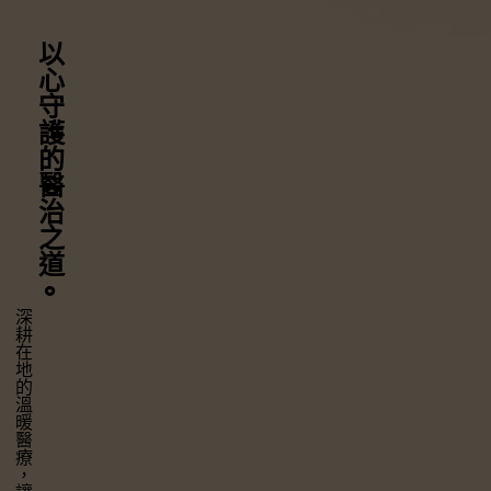
以心守護
的醫治之道
⚬
深耕在地的溫暖醫療，