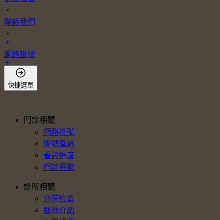
・
聯絡我們
・
網路掛號
會員登入
快捷選單
門診相關
網路掛號
掛號查詢
看診進度
門診異動
診所相關
分院位置
醫師介紹