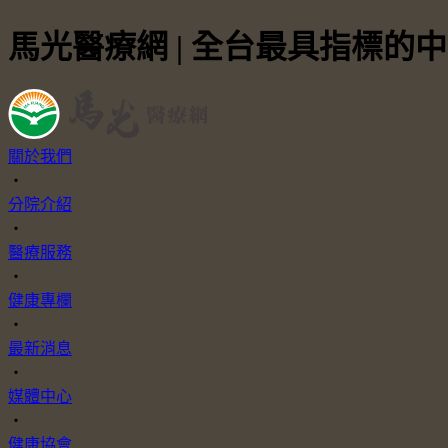
馬光醫療網 | 全台最具指標的
關於我們
・
分院介紹
・
醫療服務
・
健康專欄
・
最新消息
・
媒體中心
・
健康協會