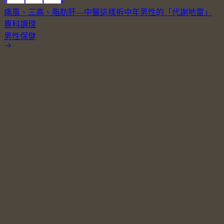
痛風、三高、脂肪肝—中醫這樣拆中年男性的「代謝地雷」
專科調理
男性保健