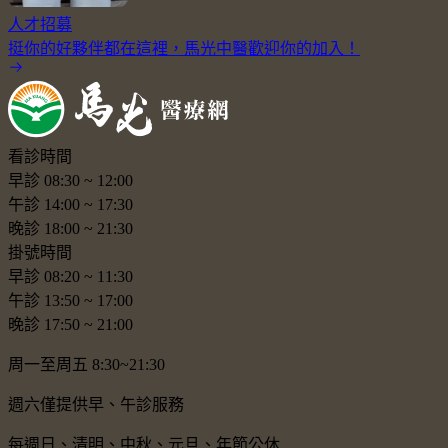
人才招募
挺你的好夥伴都在這裡，馬光中醫歡迎你的加入！
看診時間
早診
08:30
~
12:00
午診
14:00
~
17:30
晚診
18:00
~
21:30
掛號時間
早診
08:20
~
11:30
午診
13:50
~
17:00
晚診
17:50
~
21:00
周一至周五 8:30~21:30
週六僅提供早、午診服務
每週日、清明、中秋、元旦、年節公休