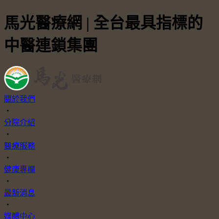
馬光醫療網 | 全台最具指標的
中醫連鎖集團
關於我們
・
分院介紹
・
醫療服務
・
健康專欄
・
最新消息
・
媒體中心