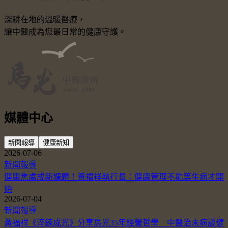
深耕在地的溫暖醫療，
讓中醫成為您最日常的健康守護。
媒體中心
新聞報導
健康新知
2026-07-06
新聞報導
健康焦慮成新課題！黃福祥執行長：健康管理不能等生病才開
始
2026-07-04
新聞報導
黃福祥《淬鍊成光》分享馬光35年經營哲學 中醫治未病談健