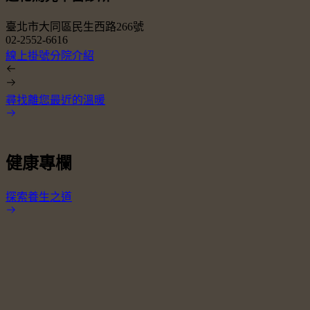
臺北市大同區民生西路266號
02-2552-6616
0
線上掛號
分院介紹
尋找離您最近的溫暖
健康專欄
探索養生之道