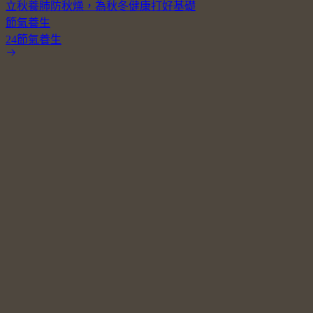
立秋養肺防秋燥，為秋冬健康打好基礎
節氣養生
24節氣養生