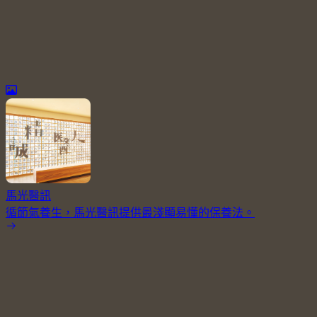
馬光醫訊
循節氣養生，馬光醫訊提供最淺顯易懂的保養法。