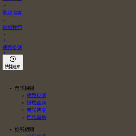
・
健康協會
・
聯絡我們
・
網路掛號
會員登入
快捷選單
門診相關
網路掛號
掛號查詢
看診進度
門診異動
診所相關