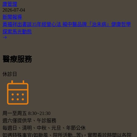
康管理
2026-07-04
新聞報導
黃福祥出書談35年經營心法 揭中醫品牌「治未病」健康哲學
探索馬光動態
醫療服務
休診日
周一至周五 8:30~21:30
週六僅提供早、午診服務
每週日、清明、中秋、元旦、年節公休
如遇特殊事宜(如颱風、院所活動...等)，實際看診時間以各院