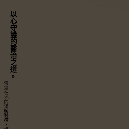
以心守護
的醫治之道
⚬
深耕在地的溫暖醫療，