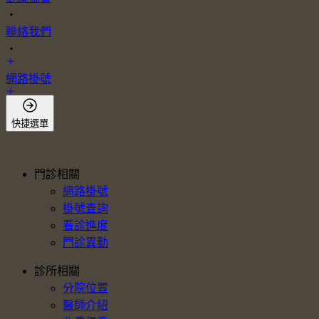
・
聯絡我們
・
網路掛號
會員登入
快捷選單
門診相關
網路掛號
掛號查詢
看診進度
門診異動
診所相關
分院位置
醫師介紹