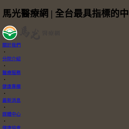
馬光醫療網 | 全台最具指標的
關於我們
・
分院介紹
・
醫療服務
・
健康專欄
・
最新消息
・
媒體中心
・
健康協會