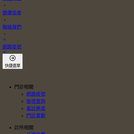
・
健康協會
・
聯絡我們
・
網路掛號
會員登入
快捷選單
門診相關
網路掛號
掛號查詢
看診進度
門診異動
診所相關