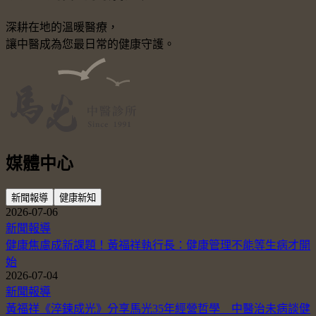
深耕在地的溫暖醫療，
讓中醫成為您最日常的健康守護。
媒體中心
新聞報導
健康新知
2026-07-06
新聞報導
健康焦慮成新課題！黃福祥執行長：健康管理不能等生病才開
始
2026-07-04
新聞報導
黃福祥《淬鍊成光》分享馬光35年經營哲學 中醫治未病談健