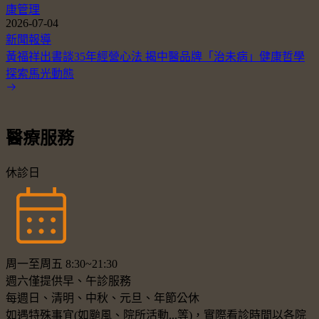
康管理
2026-07-04
新聞報導
黃福祥出書談35年經營心法 揭中醫品牌「治未病」健康哲學
探索馬光動態
醫療服務
休診日
周一至周五 8:30~21:30
週六僅提供早、午診服務
每週日、清明、中秋、元旦、年節公休
如遇特殊事宜(如颱風、院所活動...等)，實際看診時間以各院