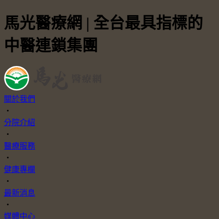
馬光醫療網 | 全台最具指標的
中醫連鎖集團
關於我們
・
分院介紹
・
醫療服務
・
健康專欄
・
最新消息
・
媒體中心