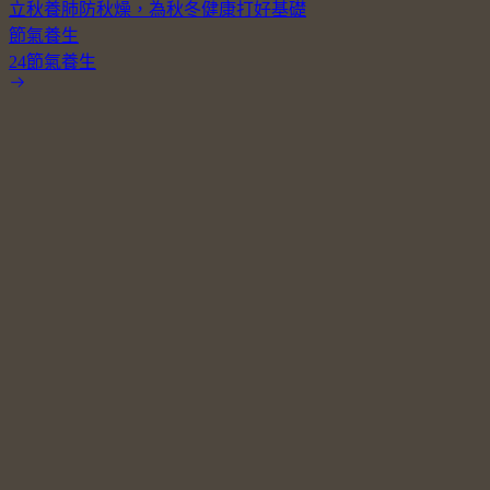
立秋養肺防秋燥，為秋冬健康打好基礎
節氣養生
24節氣養生