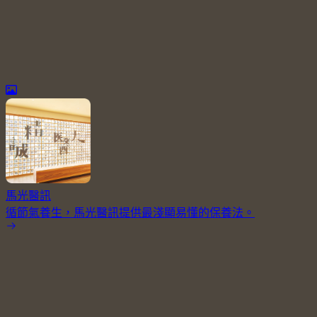
馬光醫訊
循節氣養生，馬光醫訊提供最淺顯易懂的保養法。