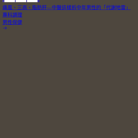
痛風、三高、脂肪肝—中醫這樣拆中年男性的「代謝地雷」
專科調理
男性保健