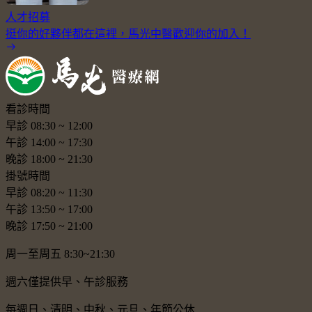
人才招募
挺你的好夥伴都在這裡，馬光中醫歡迎你的加入！
看診時間
早診
08:30
~
12:00
午診
14:00
~
17:30
晚診
18:00
~
21:30
掛號時間
早診
08:20
~
11:30
午診
13:50
~
17:00
晚診
17:50
~
21:00
周一至周五 8:30~21:30
週六僅提供早、午診服務
每週日、清明、中秋、元旦、年節公休