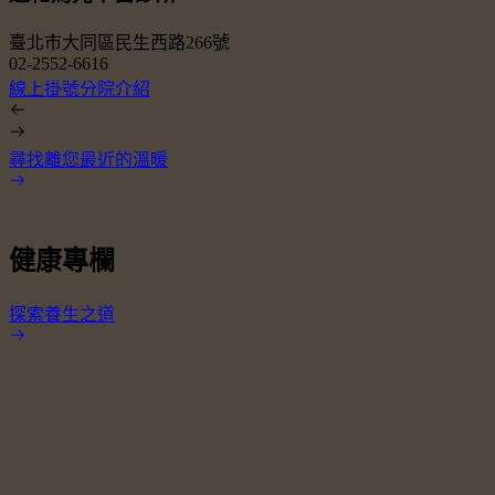
臺北市大同區民生西路266號
02-2552-6616
0
線上掛號
分院介紹
尋找離您最近的溫暖
健康專欄
探索養生之道