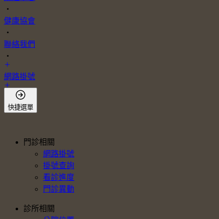
・
健康協會
・
聯絡我們
・
網路掛號
會員登入
快捷選單
門診相關
網路掛號
掛號查詢
看診進度
門診異動
診所相關