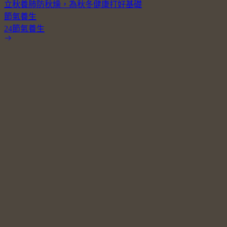
立秋養肺防秋燥，為秋冬健康打好基礎
節氣養生
24節氣養生