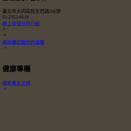
臺北市大同區民生西路266號
02-2552-6616
0
線上掛號
分院介紹
尋找離您最近的溫暖
健康專欄
探索養生之道