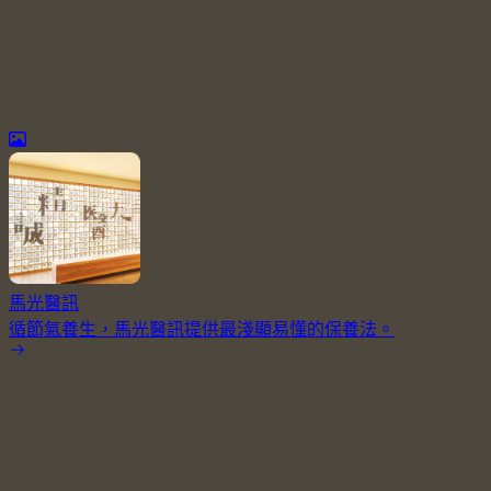
馬光醫訊
循節氣養生，馬光醫訊提供最淺顯易懂的保養法。