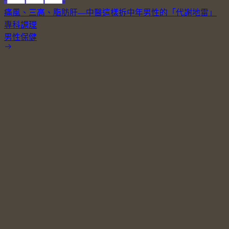
痛風、三高、脂肪肝—中醫這樣拆中年男性的「代謝地雷」
專科調理
男性保健