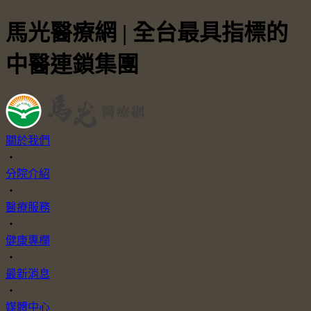
馬光醫療網 | 全台最具指標的
中醫連鎖集團
關於我們
・
分院介紹
・
醫療服務
・
健康專欄
・
最新消息
・
媒體中心