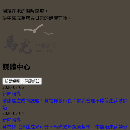
深耕在地的溫暖醫療，
讓中醫成為您最日常的健康守護。
媒體中心
新聞報導
健康新知
2026-07-06
新聞報導
健康焦慮成新課題！黃福祥執行長：健康管理不能等生病才開
始
2026-07-04
新聞報導
黃福祥《淬鍊成光》分享馬光35年經營哲學 中醫治未病談健