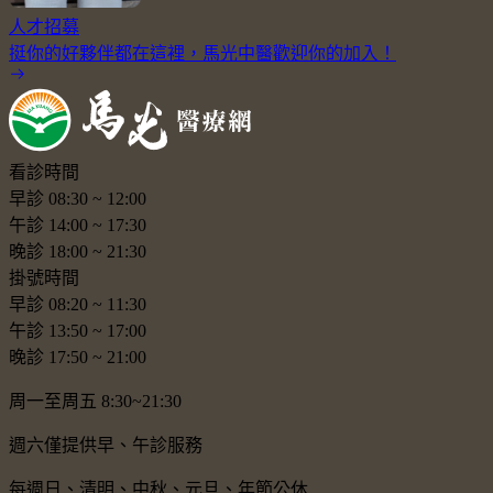
人才招募
挺你的好夥伴都在這裡，馬光中醫歡迎你的加入！
看診時間
早診
08:30
~
12:00
午診
14:00
~
17:30
晚診
18:00
~
21:30
掛號時間
早診
08:20
~
11:30
午診
13:50
~
17:00
晚診
17:50
~
21:00
周一至周五 8:30~21:30
週六僅提供早、午診服務
每週日、清明、中秋、元旦、年節公休