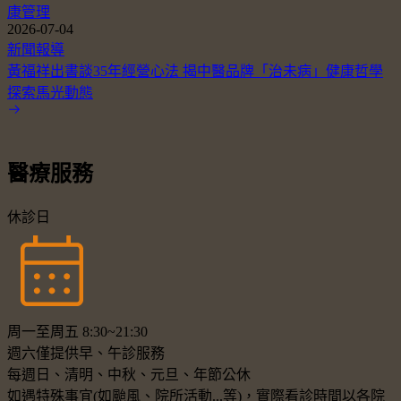
康管理
2026-07-04
新聞報導
黃福祥出書談35年經營心法 揭中醫品牌「治未病」健康哲學
探索馬光動態
醫療服務
休診日
周一至周五 8:30~21:30
週六僅提供早、午診服務
每週日、清明、中秋、元旦、年節公休
如遇特殊事宜(如颱風、院所活動...等)，實際看診時間以各院