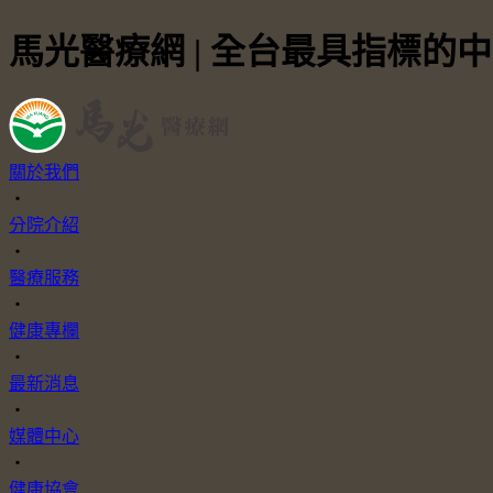
馬光醫療網 | 全台最具指標的
關於我們
・
分院介紹
・
醫療服務
・
健康專欄
・
最新消息
・
媒體中心
・
健康協會