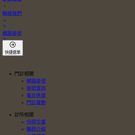
・
聯絡我們
・
網路掛號
會員登入
快捷選單
門診相關
網路掛號
掛號查詢
看診進度
門診異動
診所相關
分院位置
醫師介紹