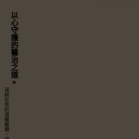
以心守護
的醫治之道
⚬
深耕在地的溫暖醫療，