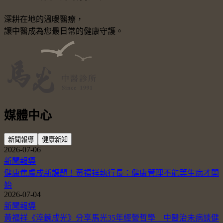
深耕在地的溫暖醫療，
讓中醫成為您最日常的健康守護。
媒體中心
新聞報導
健康新知
2026-07-06
新聞報導
健康焦慮成新課題！黃福祥執行長：健康管理不能等生病才開
始
2026-07-04
新聞報導
黃福祥《淬鍊成光》分享馬光35年經營哲學 中醫治未病談健