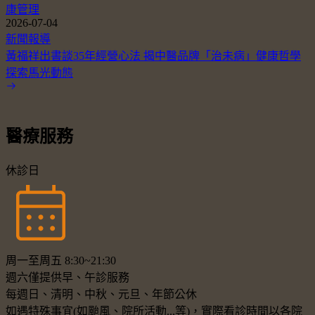
康管理
2026-07-04
新聞報導
黃福祥出書談35年經營心法 揭中醫品牌「治未病」健康哲學
探索馬光動態
醫療服務
休診日
周一至周五 8:30~21:30
週六僅提供早、午診服務
每週日、清明、中秋、元旦、年節公休
如遇特殊事宜(如颱風、院所活動...等)，實際看診時間以各院