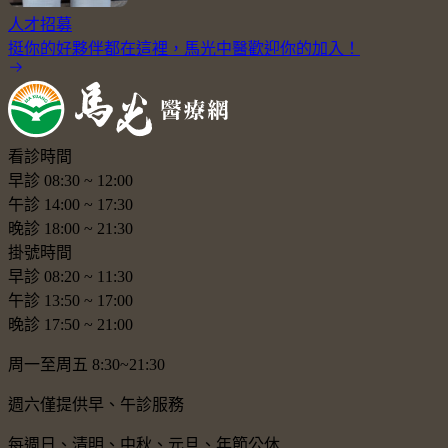
人才招募
挺你的好夥伴都在這裡，馬光中醫歡迎你的加入！
看診時間
早診
08:30
~
12:00
午診
14:00
~
17:30
晚診
18:00
~
21:30
掛號時間
早診
08:20
~
11:30
午診
13:50
~
17:00
晚診
17:50
~
21:00
周一至周五 8:30~21:30
週六僅提供早、午診服務
每週日、清明、中秋、元旦、年節公休