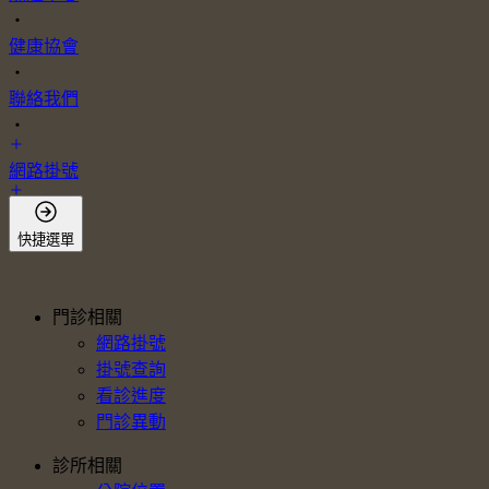
・
健康協會
・
聯絡我們
・
網路掛號
會員登入
快捷選單
門診相關
網路掛號
掛號查詢
看診進度
門診異動
診所相關