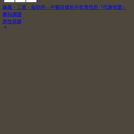
痛風、三高、脂肪肝—中醫這樣拆中年男性的「代謝地雷」
專科調理
男性保健