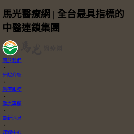
馬光醫療網 | 全台最具指標的
中醫連鎖集團
關於我們
・
分院介紹
・
醫療服務
・
健康專欄
・
最新消息
・
媒體中心