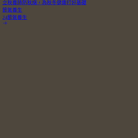
立秋養肺防秋燥，為秋冬健康打好基礎
節氣養生
24節氣養生