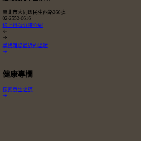
臺北市大同區民生西路266號
02-2552-6616
0
線上掛號
分院介紹
尋找離您最近的溫暖
健康專欄
探索養生之道