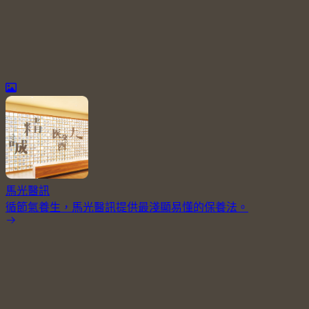
馬光醫訊
循節氣養生，馬光醫訊提供最淺顯易懂的保養法。