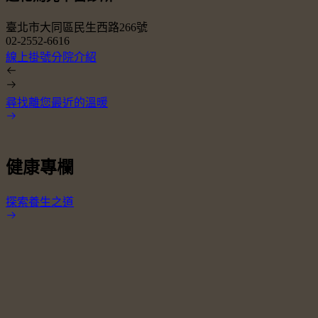
臺北市大同區民生西路266號
02-2552-6616
0
線上掛號
分院介紹
尋找離您最近的溫暖
健康專欄
探索養生之道