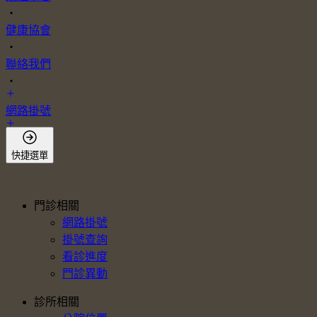
・
健康協會
・
聯絡我們
・
網路掛號
會員登入
快捷選單
門診相關
網路掛號
掛號查詢
看診進度
門診異動
診所相關