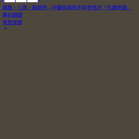
痛風、三高、脂肪肝—中醫這樣拆中年男性的「代謝地雷」
專科調理
男性保健