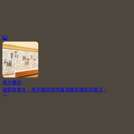
馬光醫訊
循節氣養生，馬光醫訊提供最淺顯易懂的保養法。