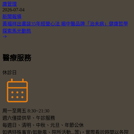
康管理
2026-07-04
新聞報導
黃福祥出書談35年經營心法 揭中醫品牌「治未病」健康哲學
探索馬光動態
醫療服務
休診日
周一至周五 8:30~21:30
週六僅提供早、午診服務
每週日、清明、中秋、元旦、年節公休
如遇特殊事宜(如颱風、院所活動...等)，實際看診時間以各院