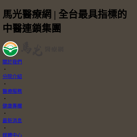
馬光醫療網 | 全台最具指標的
中醫連鎖集團
關於我們
・
分院介紹
・
醫療服務
・
健康專欄
・
最新消息
・
媒體中心