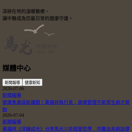
深耕在地的溫暖醫療，
讓中醫成為您最日常的健康守護。
媒體中心
新聞報導
健康新知
2026-07-06
新聞報導
健康焦慮成新課題！黃福祥執行長：健康管理不能等生病才開
始
2026-07-04
新聞報導
黃福祥《淬鍊成光》分享馬光35年經營哲學 中醫治未病談健