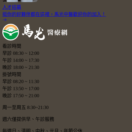
人才招募
挺你的好夥伴都在這裡，馬光中醫歡迎你的加入！
看診時間
早診
08:30
~
12:00
午診
14:00
~
17:30
晚診
18:00
~
21:30
掛號時間
早診
08:20
~
11:30
午診
13:50
~
17:00
晚診
17:50
~
21:00
周一至周五 8:30~21:30
週六僅提供早、午診服務
每週日、清明、中秋、元旦、年節公休