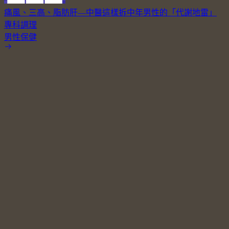
痛風、三高、脂肪肝—中醫這樣拆中年男性的「代謝地雷」
專科調理
男性保健