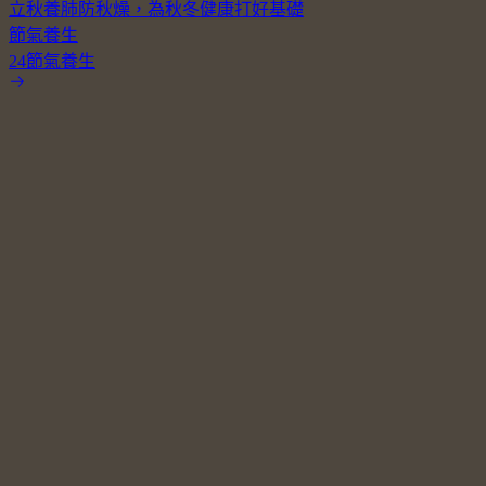
立秋養肺防秋燥，為秋冬健康打好基礎
節氣養生
24節氣養生