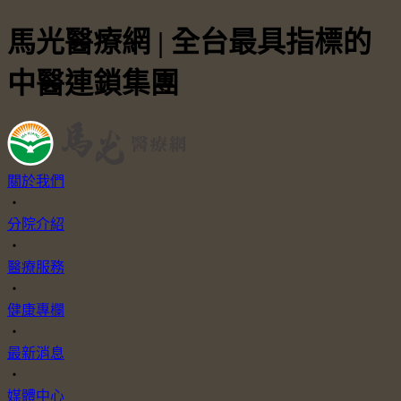
馬光醫療網 | 全台最具指標的
中醫連鎖集團
關於我們
・
分院介紹
・
醫療服務
・
健康專欄
・
最新消息
・
媒體中心