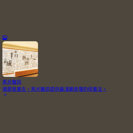
馬光醫訊
循節氣養生，馬光醫訊提供最淺顯易懂的保養法。