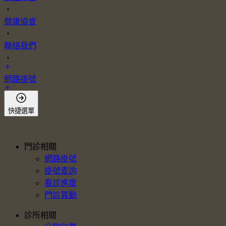
・
健康協會
・
聯絡我們
・
網路掛號
會員登入
快捷選單
門診相關
網路掛號
掛號查詢
看診進度
門診異動
診所相關