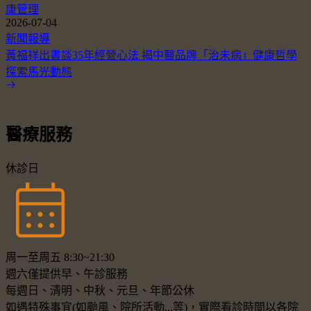
康管理
2026-07-04
新聞報導
黃福祥出書談35年經營心法 揭中醫品牌「治未病」健康哲學
探索馬光動態
醫療服務
休診日
周一至周五 8:30~21:30
週六僅提供早、午診服務
每週日、清明、中秋、元旦、年節公休
如遇特殊事宜(如颱風、院所活動...等)，實際看診時間以各院