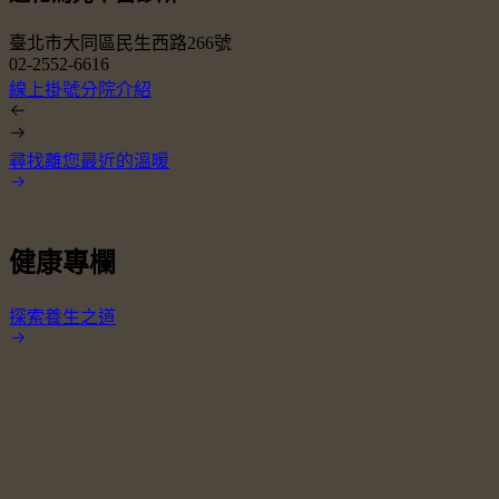
臺北市大同區民生西路266號
02-2552-6616
0
線上掛號
分院介紹
尋找離您最近的溫暖
健康專欄
探索養生之道