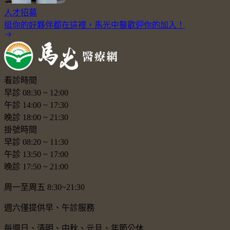
人才招募
挺你的好夥伴都在這裡，馬光中醫歡迎你的加入！
看診時間
早診
08:30
~
12:00
午診
14:00
~
17:30
晚診
18:00
~
21:30
掛號時間
早診
08:20
~
11:30
午診
13:50
~
17:00
晚診
17:50
~
21:00
周一至周五 8:30~21:30
週六僅提供早、午診服務
每週日、清明、中秋、元旦、年節公休