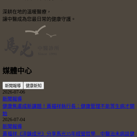
深耕在地的溫暖醫療，
讓中醫成為您最日常的健康守護。
媒體中心
新聞報導
健康新知
2026-07-06
新聞報導
健康焦慮成新課題！黃福祥執行長：健康管理不能等生病才開
始
2026-07-04
新聞報導
黃福祥《淬鍊成光》分享馬光35年經營哲學 中醫治未病談健