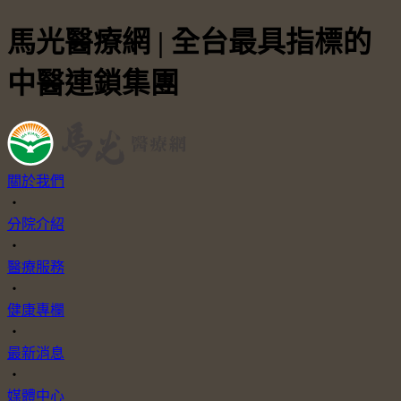
馬光醫療網 | 全台最具指標的
中醫連鎖集團
關於我們
・
分院介紹
・
醫療服務
・
健康專欄
・
最新消息
・
媒體中心