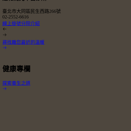
臺北市大同區民生西路266號
02-2552-6616
0
線上掛號
分院介紹
尋找離您最近的溫暖
健康專欄
探索養生之道