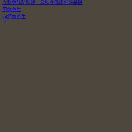
立秋養肺防秋燥，為秋冬健康打好基礎
節氣養生
24節氣養生