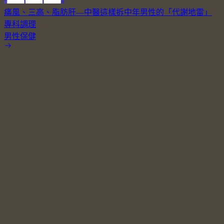
痛風、三高、脂肪肝—中醫這樣拆中年男性的「代謝地雷」
專科調理
男性保健