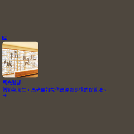
馬光醫訊
循節氣養生，馬光醫訊提供最淺顯易懂的保養法。