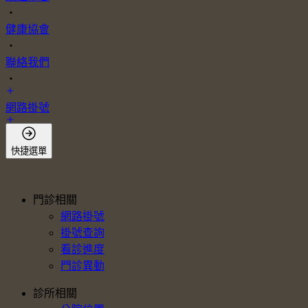
・
健康協會
・
聯絡我們
・
網路掛號
會員登入
快捷選單
門診相關
網路掛號
掛號查詢
看診進度
門診異動
診所相關