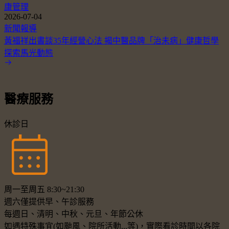
康管理
2026-07-04
新聞報導
黃福祥出書談35年經營心法 揭中醫品牌「治未病」健康哲學
探索馬光動態
醫療服務
休診日
周一至周五 8:30~21:30
週六僅提供早、午診服務
每週日、清明、中秋、元旦、年節公休
如遇特殊事宜(如颱風、院所活動...等)，實際看診時間以各院