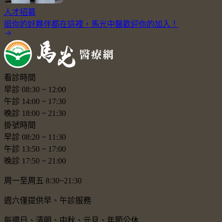
人才招募
挺你的好夥伴都在這裡，馬光中醫歡迎你的加入！
看診時間
早診
08:30
~
12:00
午診
14:00
~
17:30
晚診
18:00
~
21:30
掛號時間
早診
08:20
~
11:30
午診
13:50
~
17:00
晚診
17:50
~
21:00
周一至周五 8:30~21:30
週六僅提供早、午診服務
每週日、清明、中秋、元旦、年節公休