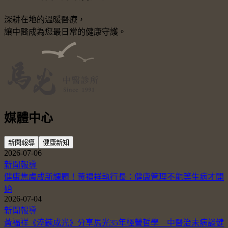
深耕在地的溫暖醫療，
讓中醫成為您最日常的健康守護。
媒體中心
新聞報導
健康新知
2026-07-06
新聞報導
健康焦慮成新課題！黃福祥執行長：健康管理不能等生病才開
始
2026-07-04
新聞報導
黃福祥《淬鍊成光》分享馬光35年經營哲學 中醫治未病談健