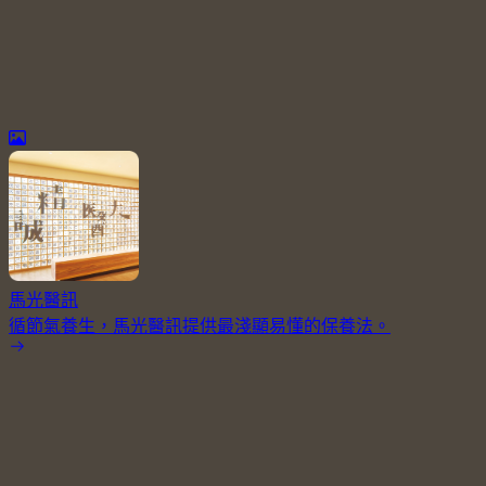
馬光醫訊
循節氣養生，馬光醫訊提供最淺顯易懂的保養法。