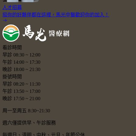
人才招募
挺你的好夥伴都在這裡，馬光中醫歡迎你的加入！
看診時間
早診
08:30
~
12:00
午診
14:00
~
17:30
晚診
18:00
~
21:30
掛號時間
早診
08:20
~
11:30
午診
13:50
~
17:00
晚診
17:50
~
21:00
周一至周五 8:30~21:30
週六僅提供早、午診服務
每週日、清明、中秋、元旦、年節公休