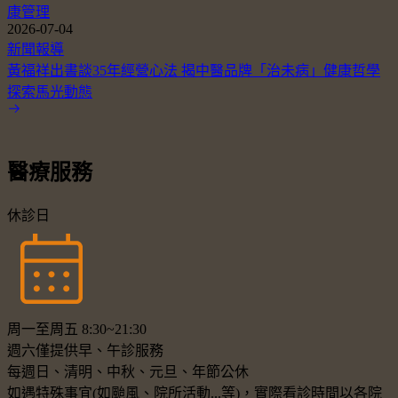
康管理
2026-07-04
新聞報導
黃福祥出書談35年經營心法 揭中醫品牌「治未病」健康哲學
探索馬光動態
醫療服務
休診日
周一至周五 8:30~21:30
週六僅提供早、午診服務
每週日、清明、中秋、元旦、年節公休
如遇特殊事宜(如颱風、院所活動...等)，實際看診時間以各院