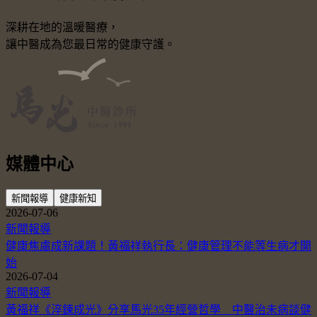
深耕在地的溫暖醫療，
讓中醫成為您最日常的健康守護。
媒體中心
新聞報導
健康新知
2026-07-06
新聞報導
健康焦慮成新課題！黃福祥執行長：健康管理不能等生病才開
始
2026-07-04
新聞報導
黃福祥《淬鍊成光》分享馬光35年經營哲學 中醫治未病談健