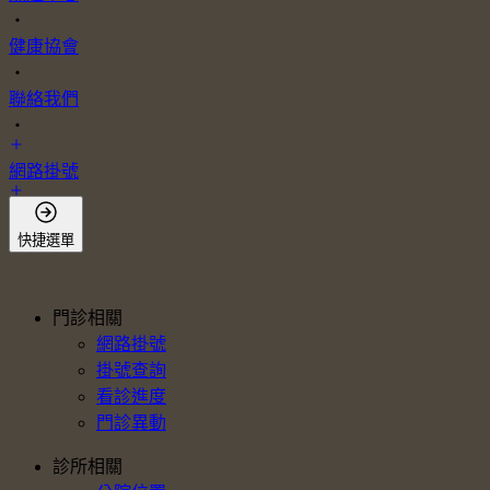
・
健康協會
・
聯絡我們
・
網路掛號
會員登入
快捷選單
門診相關
網路掛號
掛號查詢
看診進度
門診異動
診所相關