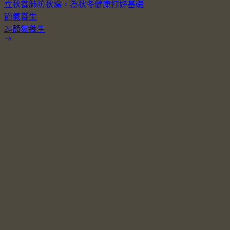
立秋養肺防秋燥，為秋冬健康打好基礎
節氣養生
24節氣養生