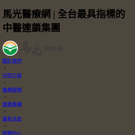
馬光醫療網 | 全台最具指標的
中醫連鎖集團
關於我們
・
分院介紹
・
醫療服務
・
健康專欄
・
最新消息
・
媒體中心