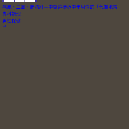
痛風、三高、脂肪肝—中醫這樣拆中年男性的「代謝地雷」
專科調理
男性保健