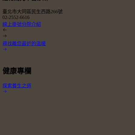
臺北市大同區民生西路266號
02-2552-6616
0
線上掛號
分院介紹
尋找離您最近的溫暖
健康專欄
探索養生之道