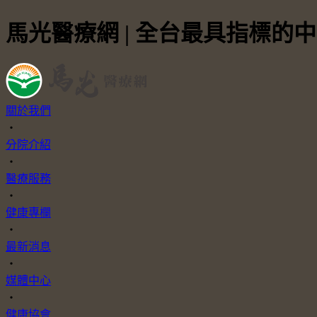
馬光醫療網 | 全台最具指標的
關於我們
・
分院介紹
・
醫療服務
・
健康專欄
・
最新消息
・
媒體中心
・
健康協會