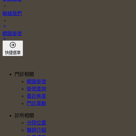
・
聯絡我們
・
網路掛號
會員登入
快捷選單
門診相關
網路掛號
掛號查詢
看診進度
門診異動
診所相關
分院位置
醫師介紹