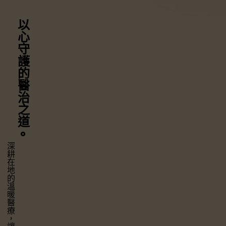
以心守護
的醫治之道
⚬
深耕在地的溫暖醫療，